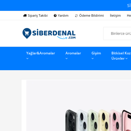
Sİ
Sipariş Takibi
Yardım
Ödeme Bildirimi
İletişim
He
Yağlar&Aromalar
Aromalar
Giyim
Bitkisel Ko
Ürünler