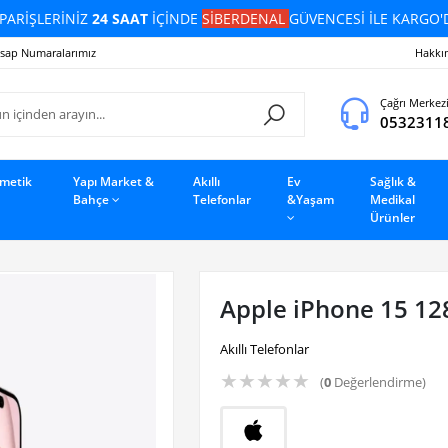
PARİŞLERİNİZ
24 SAAT
İÇİNDE
SİBERDENAL
GÜVENCESİ İLE KARGO'
sap Numaralarımız
Hakkı
Çağrı Merkez
0532311
zmetik
Yapı Market &
Akıllı
Ev
Sağlık &
Bahçe
Telefonlar
&Yaşam
Medikal
Ürünler
Apple iPhone 15 12
Akıllı Telefonlar
★
★
★
★
★
(
0
Değerlendirme)