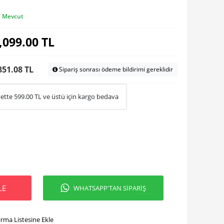
:
Mevcut
,099.00
TL
851.08 TL
Sipariş sonrası ödeme bildirimi gereklidir
ette
599.00
TL ve üstü için kargo bedava
LE
WHATSAPP'TAN SİPARİŞ
ırma Listesine Ekle