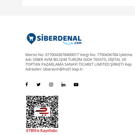
Mersis No: 0770043678400017 Vergi No: 7700436784 İşletme
Adı: SİBER AVM BİLİŞİM TURİZM GIDA TEKSTİL DİJİTAL VE
TOPTAN PAZARLAMA SANAYİ TİCARET LİMİTED ŞİRKETİ Kep
Adresleri: siberavm@hs01.kep.tr