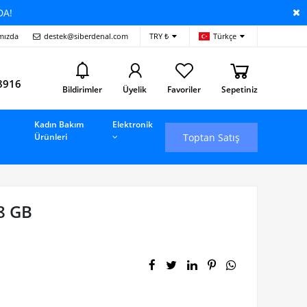
DA!
mızda
destek@siberdenal.com
TRY ₺
Türkçe
i
8916
Bildirimler
Üyelik
Favoriler
Sepetiniz
Kadın Bakım
Elektronik
Toptan Satış
Ürünleri
8 GB