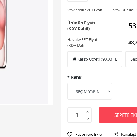
Stok Kodu :
7FT1V56
Stok Durumu 
Ürünün Fiyatı
53
:
(KDV Dahil)
Havale/EFT Fiyatı
48,
:
(KDV Dahil)
Kargo Ücreti :
90.00
TL
Sep
* Renk
SEPETE EK
Favorilere Ekle
Karşılaşt