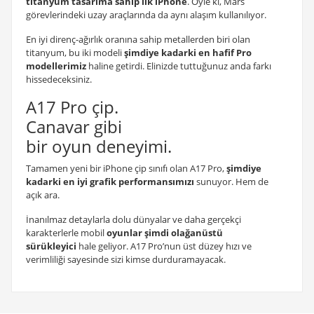
titanyum tasarıma sahip ilk iPhone
. Öyle ki, Mars
görevlerindeki uzay araçlarında da aynı alaşım kullanılıyor.
En iyi direnç-ağırlık oranına sahip metallerden biri olan
titanyum, bu iki modeli
şimdiye kadarki en hafif Pro
modellerimiz
haline getirdi. Elinizde tuttuğunuz anda farkı
hissedeceksiniz.
A17 Pro çip.
Canavar gibi
bir oyun deneyimi.
Tamamen yeni bir iPhone çip sınıfı olan A17 Pro,
şimdiye
kadarki en iyi grafik performansımızı
sunuyor. Hem de
açık ara.
İnanılmaz detaylarla dolu dünyalar ve daha gerçekçi
karakterlerle mobil
oyunlar şimdi olağanüstü
sürükleyici
hale geliyor. A17 Pro’nun üst düzey hızı ve
verimliliği sayesinde sizi kimse durduramayacak.