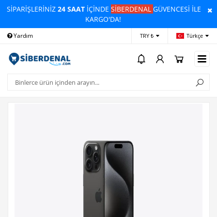
SİPARİŞLERİNİZ
24 SAAT
İÇİNDE
SİBERDENAL
GÜVENCESİ İLE
KARGO'DA!
Yardım
Ödeme Bildirimi
İleti
TRY ₺
Türkçe