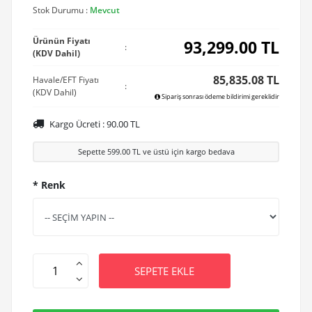
Stok Durumu :
Mevcut
Ürünün Fiyatı
93,299.00
TL
:
(KDV Dahil)
85,835.08 TL
Havale/EFT Fiyatı
:
(KDV Dahil)
Sipariş sonrası ödeme bildirimi gereklidir
Kargo Ücreti :
90.00
TL
Sepette
599.00
TL ve üstü için kargo bedava
* Renk
SEPETE EKLE