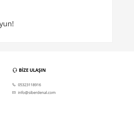
uyun!
BİZE ULAŞIN
05323118916
info@siberdenal.com