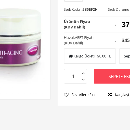
Stok Kodu :
5B5EF2H
Stok Durumu 
Ürünün Fiyatı
37
:
(KDV Dahil)
Havale/EFT Fiyatı
345
:
(KDV Dahil)
Kargo Ücreti :
90.00
TL
Sep
SEPETE EK
Favorilere Ekle
Karşılaşt