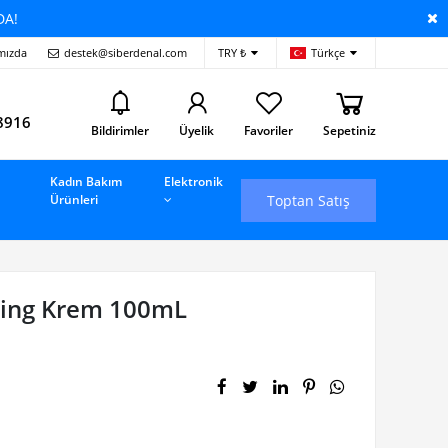
DA!
mızda
destek@siberdenal.com
TRY ₺
Türkçe
i
8916
Bildirimler
Üyelik
Favoriler
Sepetiniz
Kadın Bakım
Elektronik
Toptan Satış
Ürünleri
ging Krem 100mL