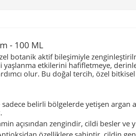
em - 100 ML
l botanik aktif bileşimiyle zenginleştiril
i yaşlanma etkilerini hafifletmeye, der
dımcı olur. Bu doğal tercih, özel bitkisel 
sadece belirli bölgelerde yetişen argan
.
min açısından zengindir, cildi besler ve 
tioksidan özelliklere sahiptir, cildin ge