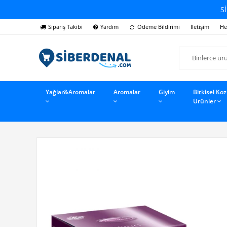
Sİ
Sipariş Takibi
Yardım
Ödeme Bildirimi
İletişim
He
Yağlar&Aromalar
Aromalar
Giyim
Bitkisel Ko
Ürünler