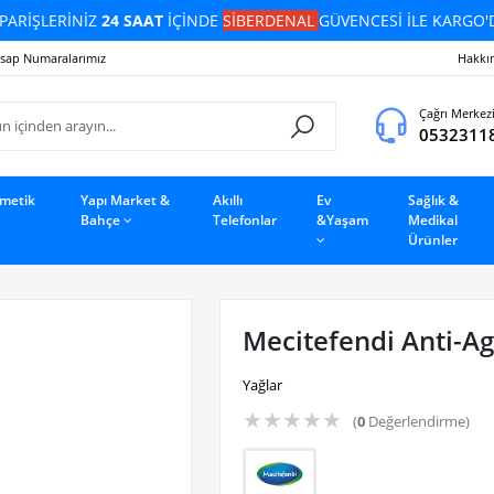
PARİŞLERİNİZ
24 SAAT
İÇİNDE
SİBERDENAL
GÜVENCESİ İLE KARGO'
sap Numaralarımız
Hakkı
Çağrı Merkez
0532311
zmetik
Yapı Market &
Akıllı
Ev
Sağlık &
Bahçe
Telefonlar
&Yaşam
Medikal
Ürünler
Mecitefendi Anti-A
Yağlar
★
★
★
★
★
(
0
Değerlendirme)