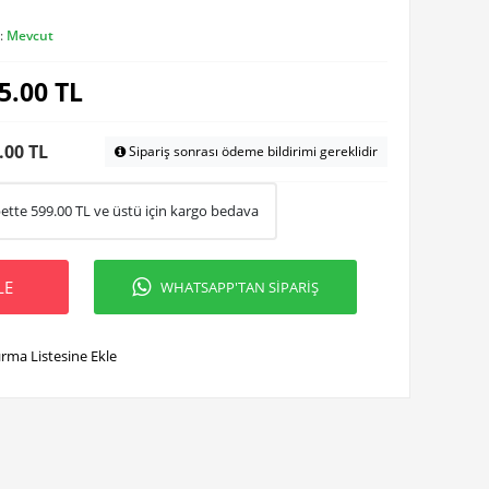
:
Mevcut
5.00
TL
.00 TL
Sipariş sonrası ödeme bildirimi gereklidir
ette
599.00
TL ve üstü için kargo bedava
LE
WHATSAPP'TAN SİPARİŞ
ırma Listesine Ekle