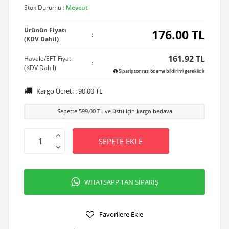
Stok Durumu :
Mevcut
Ürünün Fiyatı
176.00
TL
:
(KDV Dahil)
161.92 TL
Havale/EFT Fiyatı
:
(KDV Dahil)
Sipariş sonrası ödeme bildirimi gereklidir
Kargo Ücreti :
90.00
TL
Sepette
599.00
TL ve üstü için kargo bedava
SEPETE EKLE
WHATSAPP'TAN SİPARİŞ
Favorilere Ekle