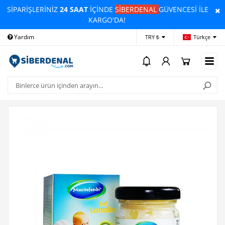
SİPARİŞLERİNİZ
24 SAAT
İÇİNDE
SİBERDENAL
GÜVENCESİ İLE
KARGO'DA!
Yardım
Ödeme Bildirimi
İleti
TRY ₺
Türkçe