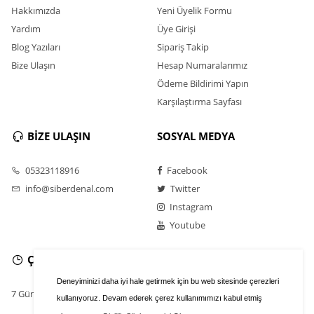
Hakkımızda
Yeni Üyelik Formu
Yardım
Üye Girişi
Blog Yazıları
Sipariş Takip
Bize Ulaşın
Hesap Numaralarımız
Ödeme Bildirimi Yapın
Karşılaştırma Sayfası
BİZE ULAŞIN
SOSYAL MEDYA
05323118916
Facebook
info@siberdenal.com
Twitter
Instagram
Youtube
ÇALIŞMA SAATLERİ
Deneyiminizi daha iyi hale getirmek için bu web sitesinde çerezleri
7 Gün / 24 Saat
kullanıyoruz. Devam ederek çerez kullanımımızı kabul etmiş