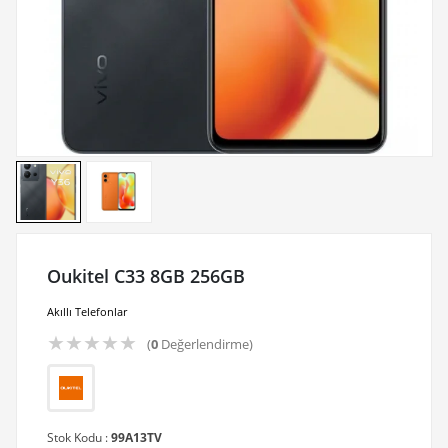
Oukitel C33 8GB 256GB
Akıllı Telefonlar
★
★
★
★
★
(
0
Değerlendirme)
Stok Kodu :
99A13TV