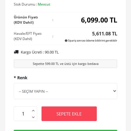
Stok Durumu :
Mevcut
Ürünün Fiyatı
6,099.00
TL
:
(KDV Dahil)
5,611.08 TL
Havale/EFT Fiyatı
:
(KDV Dahil)
Sipariş sonrası ödeme bildirimi gereklidir
Kargo Ücreti :
90.00
TL
Sepette
599.00
TL ve üstü için kargo bedava
* Renk
SEPETE EKLE