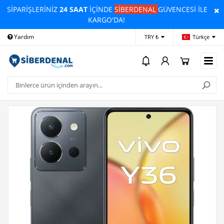
SİPARİŞLERİNİZ
24 SAAT
İÇİNDE
SİBERDENAL
GÜVENCESİ İLE
KARGO'DA!
Yardım
Ödeme Bildirimi
İleti
TRY ₺
Türkçe