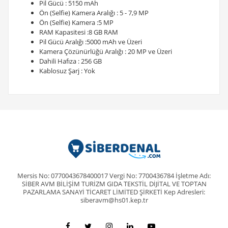
Pil Gücü : 5150 mAh
Ön (Selfie) Kamera Aralığı : 5 - 7,9 MP
Ön (Selfie) Kamera :5 MP
RAM Kapasitesi :8 GB RAM
Pil Gücü Aralığı :5000 mAh ve Üzeri
Kamera Çözünürlüğü Aralığı : 20 MP ve Üzeri
Dahili Hafıza : 256 GB
Kablosuz Şarj : Yok
Mersis No: 0770043678400017 Vergi No: 7700436784 İşletme Adı:
SİBER AVM BİLİŞİM TURİZM GIDA TEKSTİL DİJİTAL VE TOPTAN
PAZARLAMA SANAYİ TİCARET LİMİTED ŞİRKETİ Kep Adresleri:
siberavm@hs01.kep.tr