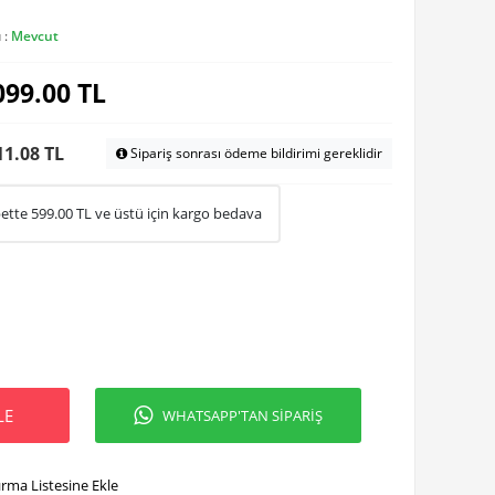
 :
Mevcut
099.00
TL
11.08 TL
Sipariş sonrası ödeme bildirimi gereklidir
ette
599.00
TL ve üstü için kargo bedava
LE
WHATSAPP'TAN SİPARİŞ
ırma Listesine Ekle