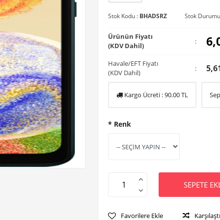
Stok Kodu :
BHADSRZ
Stok Durumu
Ürünün Fiyatı
6,
:
(KDV Dahil)
Havale/EFT Fiyatı
5,6
:
(KDV Dahil)
Kargo Ücreti :
90.00
TL
Sep
* Renk
SEPETE EK
Favorilere Ekle
Karşılaşt