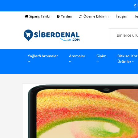
Sİ
Sipariş Takibi
Yardım
Ödeme Bildirimi
İletişim
He
Yağlar&Aromalar
Aromalar
Giyim
Bitkisel Ko
Ürünler