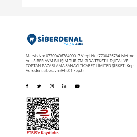
Mersis No: 0770043678400017 Vergi No: 7700436784 İşletme
Adı: SİBER AVM BİLİŞİM TURİZM GIDA TEKSTİL DİJİTAL VE
TOPTAN PAZARLAMA SANAYİ TİCARET LİMİTED ŞİRKETİ Kep
Adresleri: siberavm@hs01.kep.tr