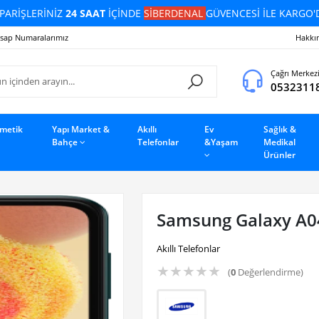
PARİŞLERİNİZ
24 SAAT
İÇİNDE
SİBERDENAL
GÜVENCESİ İLE KARGO'
sap Numaralarımız
Hakkı
Çağrı Merkez
0532311
zmetik
Yapı Market &
Akıllı
Ev
Sağlık &
Bahçe
Telefonlar
&Yaşam
Medikal
Ürünler
Samsung Galaxy A0
Akıllı Telefonlar
★
★
★
★
★
(
0
Değerlendirme)