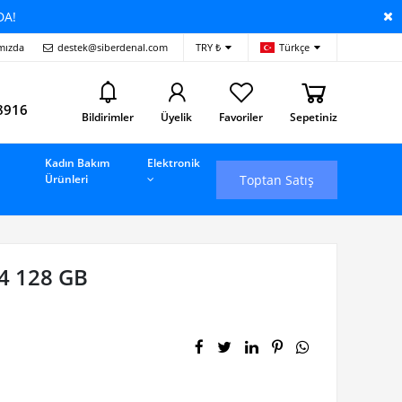
DA!
mızda
destek@siberdenal.com
TRY ₺
Türkçe
i
8916
Bildirimler
Üyelik
Favoriler
Sepetiniz
Kadın Bakım
Elektronik
Toptan Satış
Ürünleri
4 128 GB