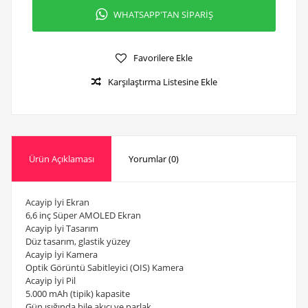
WHATSAPP'TAN SİPARİŞ
Favorilere Ekle
Karşılaştırma Listesine Ekle
Ürün Açıklaması
Yorumlar (0)
Acayip İyi Ekran
6,6 inç Süper AMOLED Ekran
Acayip İyi Tasarım
Düz tasarım, glastik yüzey
Acayip İyi Kamera
Optik Görüntü Sabitleyici (OIS) Kamera
Acayip İyi Pil
5.000 mAh (tipik) kapasite
Gün ışığında bile akıcı ve parlak