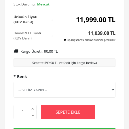
Stok Durumu :
Mevcut
Ürünün Fiyatı
11,999.00
TL
:
(KDV Dahil)
11,039.08 TL
Havale/EFT Fiyatı
:
(KDV Dahil)
Sipariş sonrası ödeme bildirimi gereklidir
Kargo Ücreti :
90.00
TL
Sepette
599.00
TL ve üstü için kargo bedava
* Renk
SEPETE EKLE