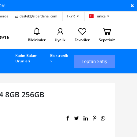
DA!
mızda
destek@siberdenal.com
TRY ₺
Türkçe
i
8916
Bildirimler
Üyelik
Favoriler
Sepetiniz
Kadın Bakım
Elektronik
Toptan Satış
Ürünleri
4 8GB 256GB