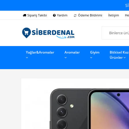
Sİ
Sipariş Takibi
Yardım
Ödeme Bildirimi
İletişim
He
Yağlar&Aromalar
Aromalar
Giyim
Bitkisel Ko
Ürünler