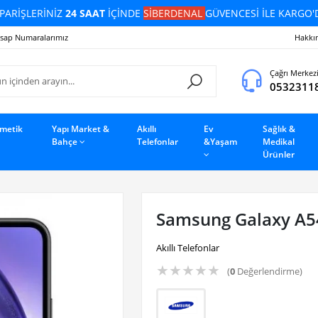
PARİŞLERİNİZ
24 SAAT
İÇİNDE
SİBERDENAL
GÜVENCESİ İLE KARGO'
sap Numaralarımız
Hakkı
Çağrı Merkez
0532311
zmetik
Yapı Market &
Akıllı
Ev
Sağlık &
Bahçe
Telefonlar
&Yaşam
Medikal
Ürünler
Samsung Galaxy A5
Akıllı Telefonlar
★
★
★
★
★
(
0
Değerlendirme)