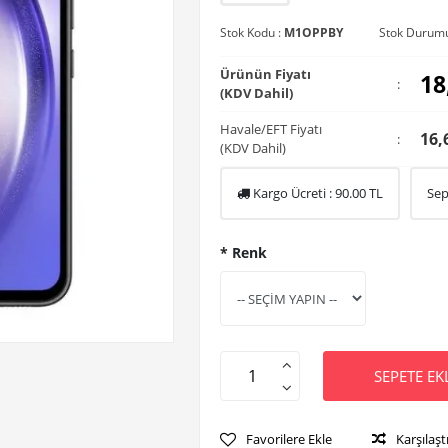
Stok Kodu :
M1OPPBY
Stok Durum
Ürünün Fiyatı
18
:
(KDV Dahil)
Havale/EFT Fiyatı
16,
:
(KDV Dahil)
Kargo Ücreti :
90.00
TL
Sep
* Renk
SEPETE EK
Favorilere Ekle
Karşılaşt