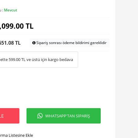
u :
Mevcut
,099.00
TL
651.08 TL
Sipariş sonrası ödeme bildirimi gereklidir
ette
599.00
TL ve üstü için kargo bedava
LE
WHATSAPP'TAN SİPARİŞ
ırma Listesine Ekle