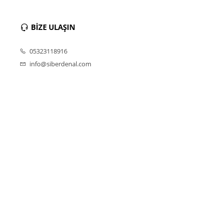
BİZE ULAŞIN
05323118916
info@siberdenal.com