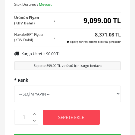
Stok Durumu :
Mevcut
Ürünün Fiyatı
9,099.00
TL
:
(KDV Dahil)
8,371.08 TL
Havale/EFT Fiyatı
:
(KDV Dahil)
Sipariş sonrası ödeme bildirimi gereklidir
Kargo Ücreti :
90.00
TL
Sepette
599.00
TL ve üstü için kargo bedava
* Renk
SEPETE EKLE