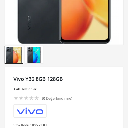
Vivo Y36 8GB 128GB
Akıllı Telefonlar
★
★
★
★
★
(
0
Değerlendirme)
Stok Kodu :
D5V2CXT