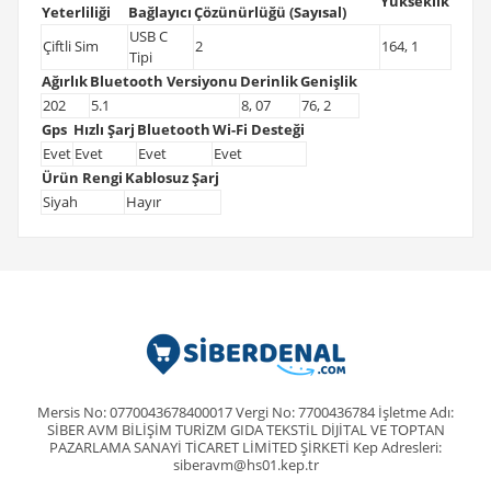
Yükseklik
Yeterliliği
Bağlayıcı
Çözünürlüğü (Sayısal)
USB C
Çiftli Sim
2
164, 1
Tipi
Ağırlık
Bluetooth Versiyonu
Derinlik
Genişlik
202
5.1
8, 07
76, 2
Gps
Hızlı Şarj
Bluetooth
Wi-Fi Desteği
Evet
Evet
Evet
Evet
Ürün Rengi
Kablosuz Şarj
Siyah
Hayır
Mersis No: 0770043678400017 Vergi No: 7700436784 İşletme Adı:
SİBER AVM BİLİŞİM TURİZM GIDA TEKSTİL DİJİTAL VE TOPTAN
PAZARLAMA SANAYİ TİCARET LİMİTED ŞİRKETİ Kep Adresleri:
siberavm@hs01.kep.tr