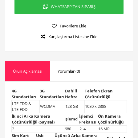
WHATSAPP'TAN SİPARİŞ
Favorilere Ekle
Karşılaştırma Listesine Ekle
Ürün Açıklaması
Yorumlar (0)
4G
3G
Dahili
Telefon Ekran
Standartları
Standartları
Hafıza
Çözünürlüğü
LTE-TDD &
WCDMA
128 GB
1080 x 2388
LTE-FDD
İkinci Arka Kamera
İşlemci
Ön Kamera
İşlemci
Çözünürlüğü (Sayısal)
Frekansı
Çözünürlüğü
2
680
2, 4
16 MP
Sim Kart
Usb
Üçüncü Arka Kamera