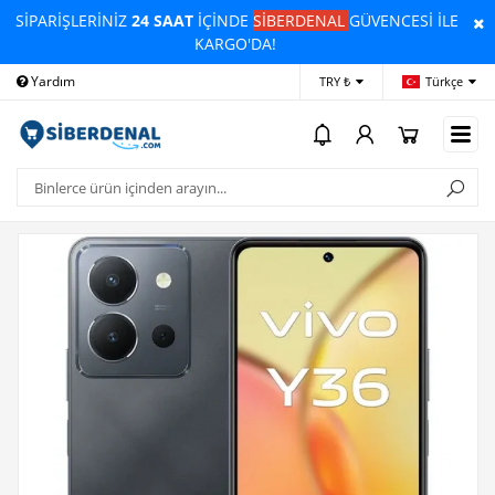
SİPARİŞLERİNİZ
24 SAAT
İÇİNDE
SİBERDENAL
GÜVENCESİ İLE
KARGO'DA!
Yardım
Ödeme Bildirimi
İleti
TRY ₺
Türkçe