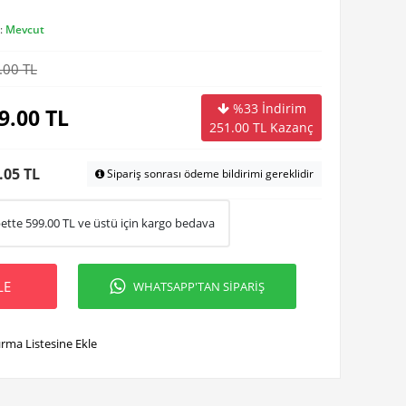
:
Mevcut
.00 TL
%33 İndirim
9.00
TL
251.00
TL Kazanç
.05 TL
Sipariş sonrası ödeme bildirimi gereklidir
ette
599.00
TL ve üstü için kargo bedava
LE
WHATSAPP'TAN SİPARİŞ
ırma Listesine Ekle