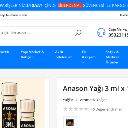
PARİŞLERİNİZ
24 SAAT
İÇİNDE
SİBERDENAL
GÜVENCESİ İLE KARGO'
sap Numaralarımız
Hakkı
Çağrı Merkez
0532311
zmetik
Yapı Market &
Akıllı
Ev
Sağlık &
Bahçe
Telefonlar
&Yaşam
Medikal
Ürünler
Anason Yağı 3 ml x 
Yağlar
Aromatik Yağlar
★
★
★
★
★
(
0
Değerlendirme)