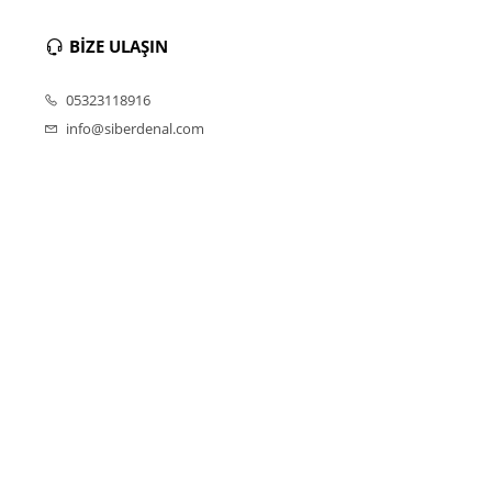
BİZE ULAŞIN
05323118916
info@siberdenal.com