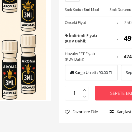
Stok Kodu :
3ml15ad
Stok Durumu 
750
Önceki Fiyat
:
İndirimli Fiyatı
49
:
(KDV Dahil)
Havale/EFT Fiyatı
474
:
(KDV Dahil)
Kargo Ücreti :
90.00
TL
Sep
SEPETE EK
Favorilere Ekle
Karşılaşt