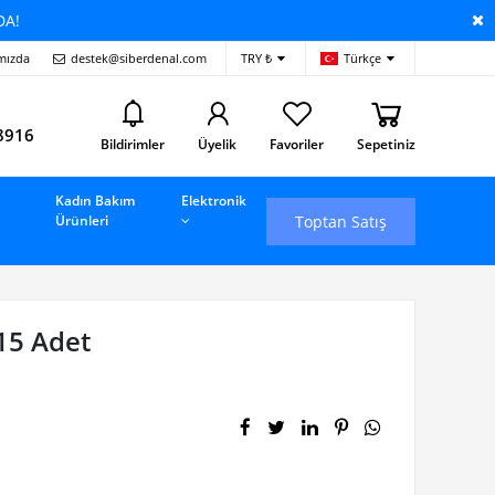
DA!
mızda
destek@siberdenal.com
TRY ₺
Türkçe
i
8916
Bildirimler
Üyelik
Favoriler
Sepetiniz
Kadın Bakım
Elektronik
Toptan Satış
Ürünleri
15 Adet