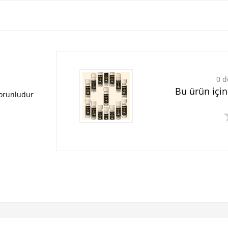
0 d
Bu ürün içi
zorunludur