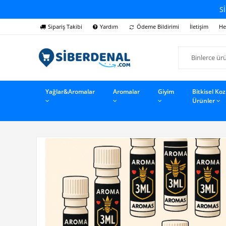
Sİ
Sipariş Takibi
Yardım
Ödeme Bildirimi
İletişim
He
Yağlar&Aromalar
Aromalar
Giyim
Bitkisel Ko
Ürünler