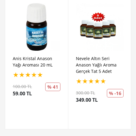
Anis Kristal Anason
Nevele Altın Seri
Yağı Aroması 20 mL
Anason Yağlı Aroma
Gerçek Tat 5 Adet
★
★
★
★
★
★
★
★
★
★
100.00 TL
% 41
300.00 TL
59.00 TL
% -16
349.00 TL