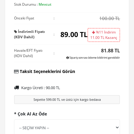
Stok Durumu :
Mevcut
100.00 TL
Önceki Fiyat
:
İndirimli Fiyatı
89.00
TL
%11 İndirim
:
(KDV Dahil)
11.00
TL Kazanç
81.88 TL
Havale/EFT Fiyatı
:
(KDV Dahil)
Sipariş sonrası ödeme bildirimi gereklidir
Taksit Seçeneklerini Görün
Kargo Ücreti :
90.00
TL
Sepette
599.00
TL ve üstü için kargo bedava
* Çok Al Az Öde