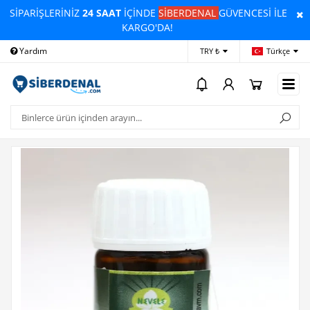
SİPARİŞLERİNİZ
24 SAAT
İÇİNDE
SİBERDENAL
GÜVENCESİ İLE
KARGO'DA!
Yardım
Ödeme Bildirimi
İleti
TRY ₺
Türkçe