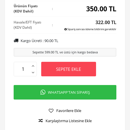
Ürünün Fiyatı
350.00
TL
:
(KDV Dahil)
322.00 TL
Havale/EFT Fiyatı
:
(KDV Dahil)
Sipariş sonrası ödeme bildirimi gereklidir
Kargo Ücreti :
90.00
TL
Sepette
599.00
TL ve üstü için kargo bedava
SEPETE EKLE
WHATSAPP'TAN SİPARİŞ
Favorilere Ekle
Karşılaştırma Listesine Ekle