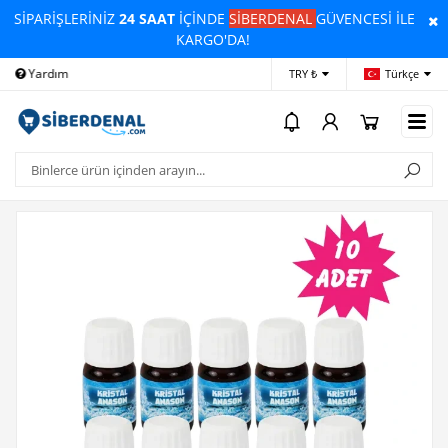
SİPARİŞLERİNİZ
24 SAAT
İÇİNDE
SİBERDENAL
GÜVENCESİ İLE
KARGO'DA!
Yardım
Ödeme Bildirimi
İleti
TRY ₺
Türkçe