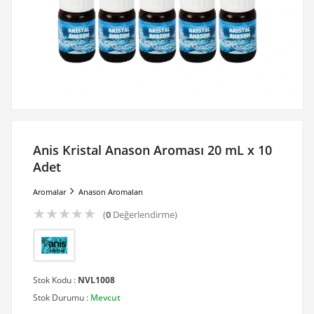
Anis Kristal Anason Aroması 20 mL x 10
Adet
Aromalar
Anason Aromaları
★
★
★
★
★
(
0
Değerlendirme)
Stok Kodu :
NVL1008
Stok Durumu :
Mevcut