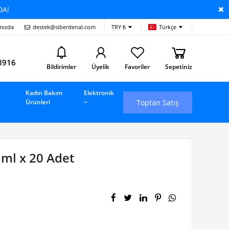
DA!
mızda
destek@siberdenal.com
TRY ₺
Türkçe
i
8916
Bildirimler
Üyelik
Favoriler
Sepetiniz
Kadın Bakım
Elektronik
Toptan Satış
Ürünleri
ml x 20 Adet