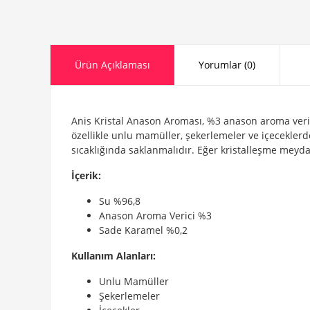
Ürün Açıklaması
Yorumlar (0)
Anis Kristal Anason Aroması, %3 anason aroma verici
özellikle unlu mamüller, şekerlemeler ve içeceklerde
sıcaklığında saklanmalıdır. Eğer kristalleşme meyda
İçerik:
Su %96,8
Anason Aroma Verici %3
Sade Karamel %0,2
Kullanım Alanları:
Unlu Mamüller
Şekerlemeler