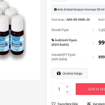
Anis Kristal Anason Aroması 50 ml
Stok Kodu :
ANS-KR-50ML-20
Stok
1,2
Önceki Fiyat
:
İndirimli Fiyatı
99
:
(KDV Dahil)
Havale/EFT Fiyatı
899
:
(KDV Dahil)
Ücretsiz Kargo
SEPETE EK
Favorilere Ekle
Karşılaşt