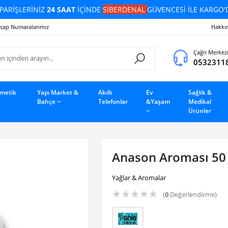
PARİŞLERİNİZ
24 SAAT
İÇİNDE
SİBERDENAL
GÜVENCESİ İLE KARGO'
sap Numaralarımız
Hakkı
Çağrı Merkez
0532311
zmetik
Yapı Market &
Akıllı
Ev
Sağlık &
Bahçe
Telefonlar
&Yaşam
Medikal
Ürünler
Anason Aroması 50 
Yağlar & Aromalar
★
★
★
★
★
(
0
Değerlendirme)