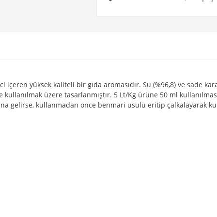
 içeren yüksek kaliteli bir gıda aromasıdır. Su (%96,8) ve sade kara
 kullanılmak üzere tasarlanmıştır. 5 Lt/Kg ürüne 50 ml kullanılması 
na gelirse, kullanmadan önce benmari usulü eritip çalkalayarak kull