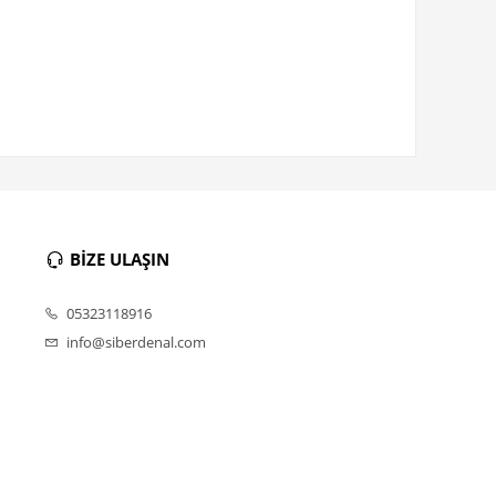
BİZE ULAŞIN
05323118916
info@siberdenal.com