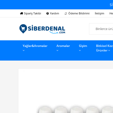
Sİ
Sipariş Takibi
Yardım
Ödeme Bildirimi
İletişim
He
Yağlar&Aromalar
Aromalar
Giyim
Bitkisel Ko
Ürünler