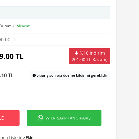
 Durumu :
Mevcut
00.00 TL
%16 İndirim
9.00
TL
201.00
TL Kazanç
.10 TL
Sipariş sonrası ödeme bildirimi gereklidir
LE
WHATSAPP'TAN SİPARİŞ
ırma Listesine Ekle