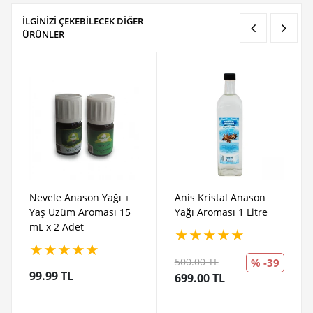
İLGİNİZİ ÇEKEBİLECEK DİĞER
ÜRÜNLER
Nevele Anason Yağı +
Anis Kristal Anason
Yaş Üzüm Aroması 15
Yağı Aroması 1 Litre
mL x 2 Adet
★
★
★
★
★
★
★
★
★
★
500.00 TL
% -39
99.99 TL
699.00 TL