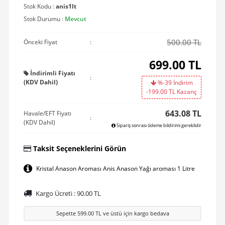
Stok Kodu :
anis1lt
Stok Durumu :
Mevcut
500.00 TL
Önceki Fiyat
:
699.00
TL
İndirimli Fiyatı
:
(KDV Dahil)
%-39 İndirim
-199.00
TL Kazanç
643.08 TL
Havale/EFT Fiyatı
:
(KDV Dahil)
Sipariş sonrası ödeme bildirimi gereklidir
Taksit Seçeneklerini Görün
Kristal Anason Aroması Anis Anason Yağı aroması 1 Litre
Kargo Ücreti :
90.00
TL
Sepette
599.00
TL ve üstü için kargo bedava