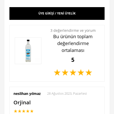
ÜYE GİRİŞİ / YENİ ÜYELİK
3 değerlendirme ve yorum
Bu ürünün toplam
değerlendirme
ortalaması
5
★
★
★
★
★
neslihan yılmaz
28 Ağustos 2023, Pazartesi
Orjinal
★
★
★
★
★