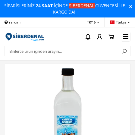
SİPARİŞLERİNİZ
24 SAAT
İÇİNDE
SİBERDENAL
GÜVENCESİ İLE
KARGO'DA!
Yardım
Ödeme Bildirimi
İleti
TRY ₺
Türkçe