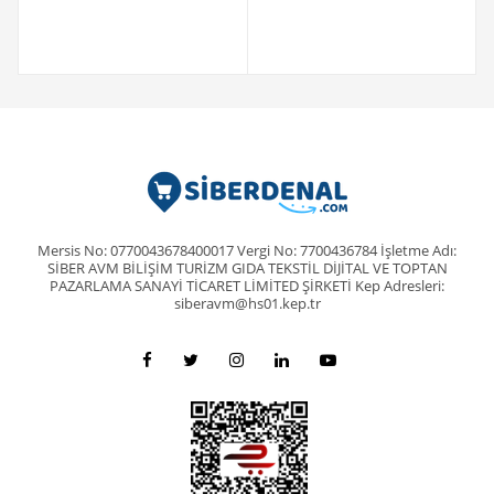
Mersis No: 0770043678400017 Vergi No: 7700436784 İşletme Adı:
SİBER AVM BİLİŞİM TURİZM GIDA TEKSTİL DİJİTAL VE TOPTAN
PAZARLAMA SANAYİ TİCARET LİMİTED ŞİRKETİ Kep Adresleri:
siberavm@hs01.kep.tr