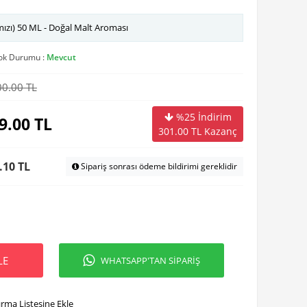
ızı) 50 ML - Doğal Malt Aroması
ok Durumu :
Mevcut
00.00 TL
%25 İndirim
9.00
TL
301.00
TL Kazanç
.10 TL
Sipariş sonrası ödeme bildirimi gereklidir
LE
WHATSAPP'TAN SİPARİŞ
ırma Listesine Ekle