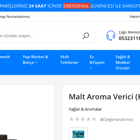
PARİŞLERİNİZ
24 SAAT
İÇİNDE
SİBERDENAL
GÜVENCESİ İLE KARGO'
sap Numaralarımız
Hakkı
Çağrı Merkez
0532311
zmetik
Yapı Market &
Akıllı
Ev
Sağlık &
Bahçe
Telefonlar
&Yaşam
Medikal
Ürünler
Malt Aroma Verici (
Yağlar & Aromalar
★
★
★
★
★
(
0
Değerlendirme)