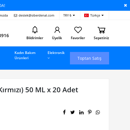
DA!
mızda
destek@siberdenal.com
TRY ₺
Türkçe
i
8916
Bildirimler
Üyelik
Favoriler
Sepetiniz
Kadın Bakım
Elektronik
Toptan Satış
Ürünleri
Kırmızı) 50 ML x 20 Adet