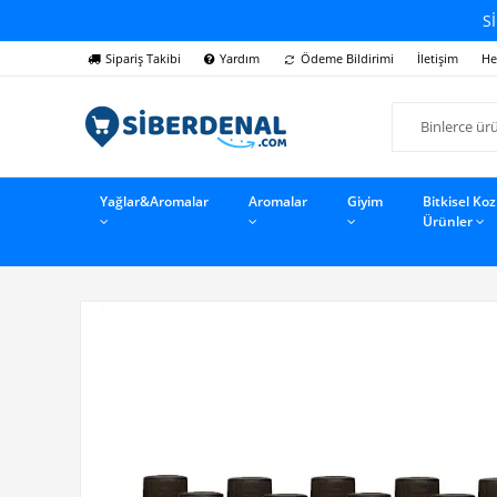
Sİ
Sipariş Takibi
Yardım
Ödeme Bildirimi
İletişim
He
Yağlar&Aromalar
Aromalar
Giyim
Bitkisel Ko
Ürünler