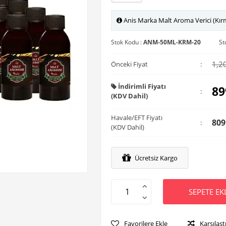
Anis Marka Malt Aroma Verici (Kırm
Stok Kodu :
ANM-50ML-KRM-20
St
1,2
Önceki Fiyat
:
İndirimli Fiyatı
89
:
(KDV Dahil)
Havale/EFT Fiyatı
809
:
(KDV Dahil)
Ücretsiz Kargo
SEPETE EK
Favorilere Ekle
Karşılaşt