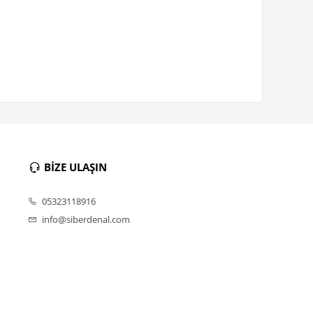
BİZE ULAŞIN
05323118916
info@siberdenal.com