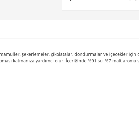
amuller, şekerlemeler, çikolatalar, dondurmalar ve içecekler için öz
 aroması katmanıza yardımcı olur. İçeriğinde %91 su, %7 malt aroma 