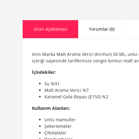
Ürün Açıklaması
Yorumlar (0)
Anis Marka Malt Aroma Verici (Kırmızı) 50 ML, unlu m
içeriği sayesinde tariflerinize zengin kırmızı malt
İçindekiler:
Su %91
Malt Aroma Verici %7
Karamel Gıda Boyası (E150) %2
Kullanım Alanları:
Unlu mamuller
Şekerlemeler
Çikolatalar