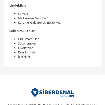
İçindekiler:
Su %91
Malt Aroma Verici %7
Karamel Gıda Boyası (E150) %2
Kullanım Alanları:
Unlu mamuller
Şekerlemeler
Çikolatalar
Dondurmalar
İçecekler