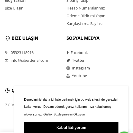
Blog Yazıları
Sipariş Takip
Bize Ulaşın
Hesap Numaralarımız
Ödeme Bildirimi Yapın
Karşılaştırma Sayfası
BİZE ULAŞIN
SOSYAL MEDYA
05323118916
Facebook
info@siberdenal.com
Twitter
Instagram
Youtube
ÇALIŞMA SAATLERİ
Deneyiminizi daha iyi hale getirmek için bu web sitesinde çerezleri
7 Gün / 24 Saat
kullanıyoruz. Devam ederek çerez kullanımımızı kabul etmiş
oluyorsunuz
Gizlilik Sözleşmesini Okuyun
Kabul Ediyorum