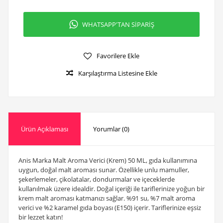
WHATSAPP'TAN SİPARİŞ
Favorilere Ekle
Karşılaştırma Listesine Ekle
Ürün Açıklaması
Yorumlar (0)
Anis Marka Malt Aroma Verici (Krem) 50 ML, gıda kullanımına
uygun, doğal malt aroması sunar. Özellikle unlu mamuller,
şekerlemeler, çikolatalar, dondurmalar ve içeceklerde
kullanılmak üzere idealdir. Doğal içeriği ile tariflerinize yoğun bir
krem malt aroması katmanızı sağlar. %91 su, %7 malt aroma
verici ve %2 karamel gıda boyası (E150) içerir. Tariflerinize eşsiz
bir lezzet katın!