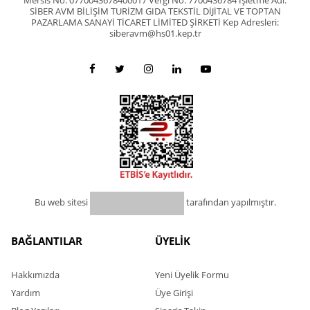
Mersis No: 0770043678400017 Vergi No: 7700436784 İşletme Adı:
SİBER AVM BİLİŞİM TURİZM GIDA TEKSTİL DİJİTAL VE TOPTAN
PAZARLAMA SANAYİ TİCARET LİMİTED ŞİRKETİ Kep Adresleri:
siberavm@hs01.kep.tr
Bu web sitesi
tarafından yapılmıştır.
BAĞLANTILAR
ÜYELİK
Hakkımızda
Yeni Üyelik Formu
Yardım
Üye Girişi