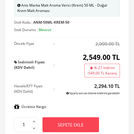
Anis Marka Malt Aroma Verici (Krem) 50 ML - Doğal
Krem Malt Aroması
Stok Kodu :
ANM-50ML-KREM-50
Stok Durumu :
Mevcut
2,000.00 TL
Önceki Fiyat
:
2,549.00
TL
İndirimli Fiyatı
:
(KDV Dahil)
%-27 İndirim
-549.00
TL Kazanç
2,294.10 TL
Havale/EFT Fiyatı
:
(KDV Dahil)
Sipariş sonrası ödeme bildirimi gereklidir
Ücretsiz Kargo
SEPETE EKLE