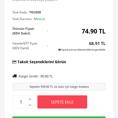
Stok Kodu :
TKU500
Stok Durumu :
Mevcut
Ürünün Fiyatı
74.90
TL
:
(KDV Dahil)
68.91 TL
Havale/EFT Fiyatı
:
(KDV Dahil)
Sipariş sonrası ödeme bildirimi gereklidir
Taksit Seçeneklerini Görün
Kargo Ücreti :
90.00
TL
Sepette
599.00
TL ve üstü için kargo bedava
SEPETE EKLE