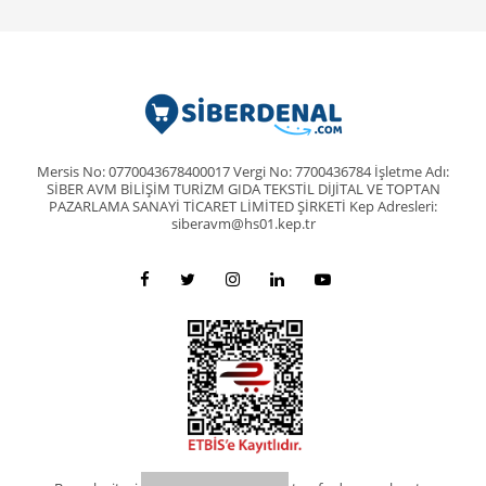
Mersis No: 0770043678400017 Vergi No: 7700436784 İşletme Adı:
SİBER AVM BİLİŞİM TURİZM GIDA TEKSTİL DİJİTAL VE TOPTAN
PAZARLAMA SANAYİ TİCARET LİMİTED ŞİRKETİ Kep Adresleri:
siberavm@hs01.kep.tr