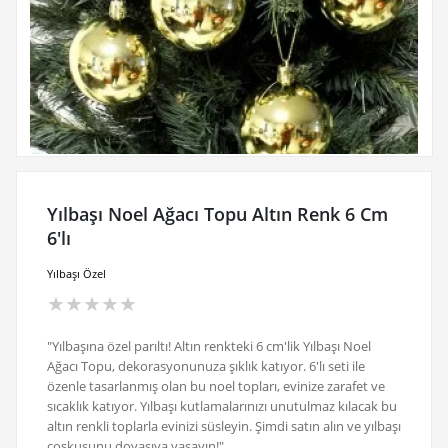
Yılbaşı Noel Ağacı Topu Altın Renk 6 Cm
6'lı
Yılbaşı Özel
★
★
★
★
★
"Yılbaşına özel parıltı! Altın renkteki 6 cm'lik Yılbaşı Noel
Ağacı Topu, dekorasyonunuza şıklık katıyor. 6'lı seti ile
özenle tasarlanmış olan bu noel topları, evinize zarafet ve
sıcaklık katıyor. Yılbaşı kutlamalarınızı unutulmaz kılacak bu
altın renkli toplarla evinizi süsleyin. Şimdi satın alın ve yılbaşı
coşkusunu doyasıya yaşayın!"