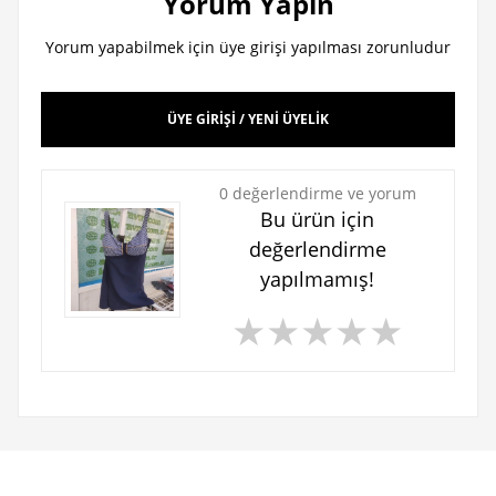
Yorum Yapın
Yorum yapabilmek için üye girişi yapılması zorunludur
ÜYE GİRİŞİ / YENİ ÜYELİK
0 değerlendirme ve yorum
Bu ürün için
değerlendirme
yapılmamış!
★
★
★
★
★