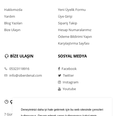
Hakkımızda
Yeni Üyelik Formu
Yardım
Üye Girişi
Blog Yazıları
Sipariş Takip
Bize Ulaşın
Hesap Numaralarımız
Ödeme Bildirimi Yapın
Karşılaştırma Sayfası
BİZE ULAŞIN
SOSYAL MEDYA
05323118916
Facebook
info@siberdenal.com
Twitter
Instagram
Youtube
ÇALIŞMA SAATLERİ
Deneyiminizi daha iyi hale getirmek için bu web sitesinde çerezleri
7 Gün / 24 Saat
kullanıyoruz. Devam ederek çerez kullanımımızı kabul etmiş