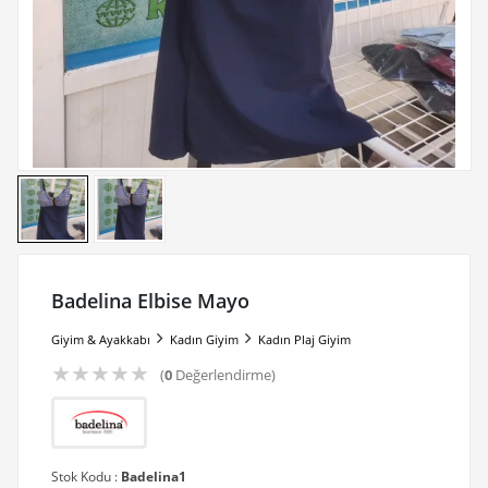
Badelina Elbise Mayo
Giyim & Ayakkabı
Kadın Giyim
Kadın Plaj Giyim
★
★
★
★
★
(
0
Değerlendirme)
Stok Kodu :
Badelina1