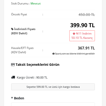
Stok Durumu :
Mevcut
450.00 TL
Önceki Fiyat
:
399.90
TL
İndirimli Fiyatı
:
(KDV Dahil)
%11 İndirim
50.10
TL Kazanç
367.91 TL
Havale/EFT Fiyatı
:
(KDV Dahil)
Sipariş sonrası ödeme bildirimi gereklidir
Taksit Seçeneklerini Görün
Kargo Ücreti :
90.00
TL
Sepette
599.00
TL ve üstü için kargo bedava
* Beden