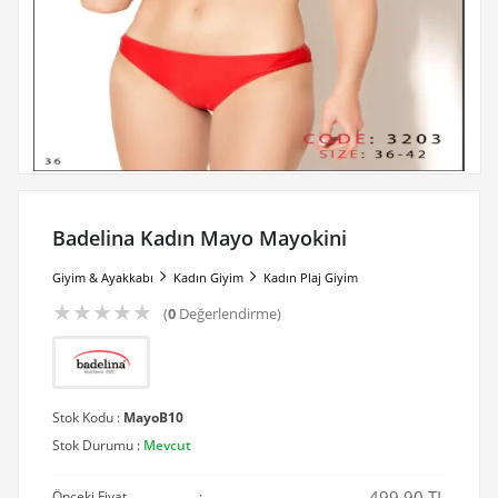
Badelina Kadın Mayo Mayokini
Giyim & Ayakkabı
Kadın Giyim
Kadın Plaj Giyim
★
★
★
★
★
(
0
Değerlendirme)
Stok Kodu :
MayoB10
Stok Durumu :
Mevcut
499.90 TL
Önceki Fiyat
: