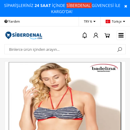
SİPARİŞLERİNİZ
24 SAAT
İÇİNDE
SİBERDENAL
GÜVENCESİ İLE
KARGO'DA!
Yardım
Ödeme Bildirimi
İleti
TRY ₺
Türkçe