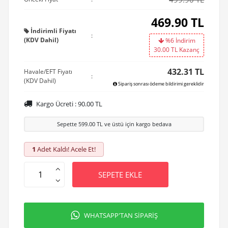
469.90
TL
İndirimli Fiyatı
:
(KDV Dahil)
%6 İndirim
30.00
TL Kazanç
432.31 TL
Havale/EFT Fiyatı
:
(KDV Dahil)
Sipariş sonrası ödeme bildirimi gereklidir
Kargo Ücreti :
90.00
TL
Sepette
599.00
TL ve üstü için kargo bedava
1
Adet Kaldı! Acele Et!
SEPETE EKLE
WHATSAPP'TAN SİPARİŞ