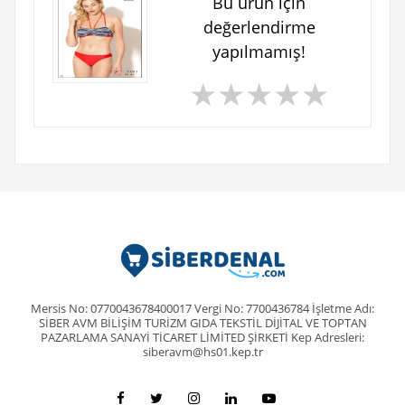
Bu ürün için
değerlendirme
yapılmamış!
★
★
★
★
★
Mersis No: 0770043678400017 Vergi No: 7700436784 İşletme Adı:
SİBER AVM BİLİŞİM TURİZM GIDA TEKSTİL DİJİTAL VE TOPTAN
PAZARLAMA SANAYİ TİCARET LİMİTED ŞİRKETİ Kep Adresleri:
siberavm@hs01.kep.tr