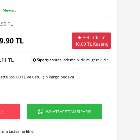
 :
Mevcut
.90 TL
%8 İndirim
9.90
TL
40.00
TL Kazanç
.11 TL
Sipariş sonrası ödeme bildirimi gereklidir
ette
599.00
TL ve üstü için kargo bedava
LE
WHATSAPP'TAN SİPARİŞ
ırma Listesine Ekle