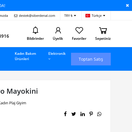
DA!
mızda
destek@siberdenal.com
TRY ₺
Türkçe
i
8916
Bildirimler
Üyelik
Favoriler
Sepetiniz
Kadın Bakım
Elektronik
Toptan Satış
Ürünleri
yo Mayokini
adın Plaj Giyim