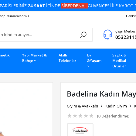
PARİŞLERİNİZ
24 SAAT
İÇİNDE
SİBERDENAL
GÜVENCESİ İLE KARGO'
sap Numaralarımız
Hakkı
Çağrı Merkez
0532311
zmetik
Yapı Market &
Akıllı
Ev
Sağlık &
Bahçe
Telefonlar
&Yaşam
Medikal
Ürünler
Badelina Kadın Ma
Giyim & Ayakkabı
Kadın Giyim
K
★
★
★
★
★
(
0
Değerlendirme)