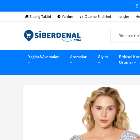
Sİ
Sipariş Takibi
Yardım
Ödeme Bildirimi
İletişim
He
Yağlar&Aromalar
Aromalar
Giyim
Bitkisel Ko
Ürünler