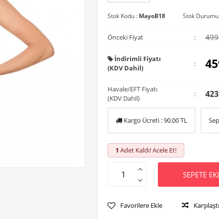
Stok Kodu :
MayoB18
Stok Durumu
499
Önceki Fiyat
:
İndirimli Fiyatı
45
:
(KDV Dahil)
Havale/EFT Fiyatı
423
:
(KDV Dahil)
Kargo Ücreti :
90.00
TL
Sep
1
Adet Kaldı! Acele Et!
SEPETE EK
Favorilere Ekle
Karşılaşt