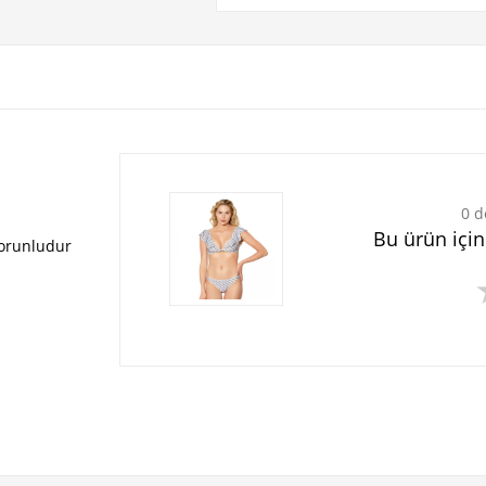
0 d
Bu ürün içi
zorunludur