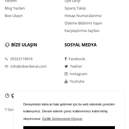
Yardım
Üye Girişi
Blog Yazıları
Sipariş Takip
Bize Ulaşın
Hesap Numaralarımız
Ödeme Bildirimi Yapın
Karşılaştırma Sayfası
BİZE ULAŞIN
SOSYAL MEDYA
05323118916
Facebook
info@siberdenal.com
Twitter
Instagram
Youtube
ÇALIŞMA SAATLERİ
Deneyiminizi daha iyi hale getirmek için bu web sitesinde çerezleri
7 Gün / 24 Saat
kullanıyoruz. Devam ederek çerez kullanımımızı kabul etmiş
oluyorsunuz
Gizlilik Sözleşmesini Okuyun