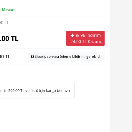
 :
Mevcut
00 TL
%-96 İndirim
.00
TL
-24.00
TL Kazanç
00
TL
Sipariş sonrası ödeme bildirimi gereklidir
ette
599.00
TL ve üstü için kargo bedava