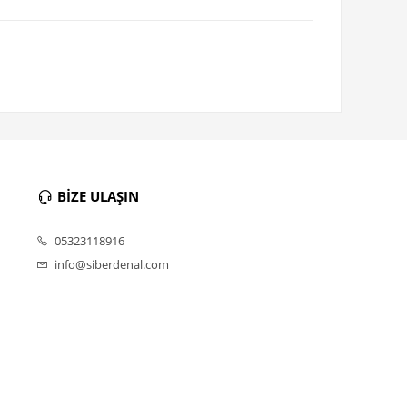
BİZE ULAŞIN
05323118916
info@siberdenal.com