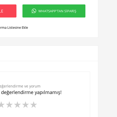
LE
WHATSAPP'TAN SİPARİŞ
ırma Listesine Ekle
eğerlendirme ve yorum
n değerlendirme yapılmamış!
★
★
★
★
★