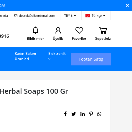
DA!
mızda
destek@siberdenal.com
TRY ₺
Türkçe
i
8916
Bildirimler
Üyelik
Favoriler
Sepetiniz
Kadın Bakım
Elektronik
Toptan Satış
Ürünleri
 Herbal Soaps 100 Gr