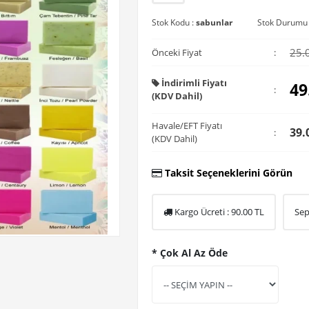
Stok Kodu :
sabunlar
Stok Durumu
25.
Önceki Fiyat
:
İndirimli Fiyatı
49
:
(KDV Dahil)
Havale/EFT Fiyatı
39.
:
(KDV Dahil)
Taksit Seçeneklerini Görün
Kargo Ücreti :
90.00
TL
Sep
* Çok Al Az Öde