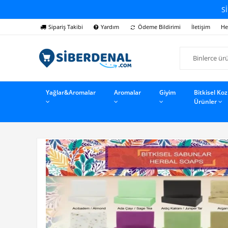
Sİ
Sipariş Takibi
Yardım
Ödeme Bildirimi
İletişim
He
Yağlar&Aromalar
Aromalar
Giyim
Bitkisel Ko
Ürünler