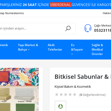
PARİŞLERİNİZ
24 SAAT
İÇİNDE
SİBERDENAL
GÜVENCESİ İLE KARGO'
sap Numaralarımız
Hakkı
Çağrı Merkez
0532311
zmetik
Yapı Market &
Akıllı
Ev
Sağlık &
Bahçe
Telefonlar
&Yaşam
Medikal
Ürünler
Bitkisel Sabunlar &
Kişisel Bakım & Kozmetik
★
★
★
★
★
(
0
Değerlendirme)