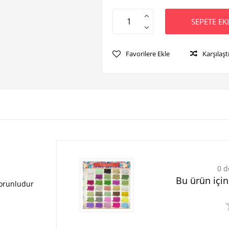
SEPETE EK
Favorilere Ekle
Karşılaşt
0 d
Bu ürün içi
zorunludur