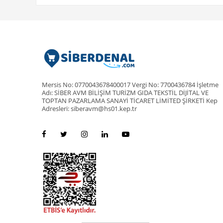
Mersis No: 0770043678400017 Vergi No: 7700436784 İşletme
Adı: SİBER AVM BİLİŞİM TURİZM GIDA TEKSTİL DİJİTAL VE
TOPTAN PAZARLAMA SANAYİ TİCARET LİMİTED ŞİRKETİ Kep
Adresleri: siberavm@hs01.kep.tr