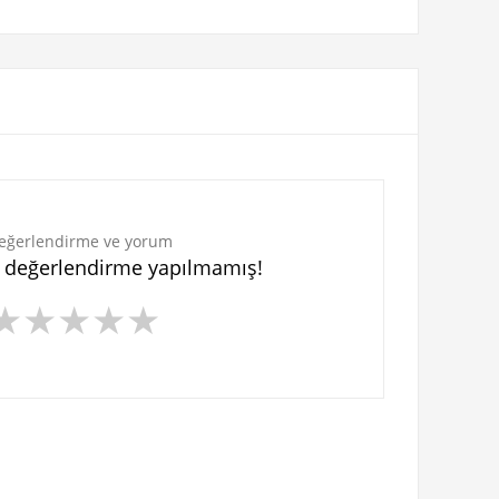
eğerlendirme ve yorum
n değerlendirme yapılmamış!
★
★
★
★
★