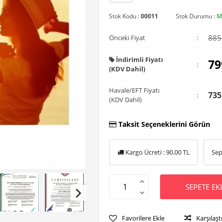
Stok Kodu :
00011
Stok Durumu :
M
885
Önceki Fiyat
:
İndirimli Fiyatı
79
:
(KDV Dahil)
Havale/EFT Fiyatı
735
:
(KDV Dahil)
Taksit Seçeneklerini Görün
Kargo Ücreti :
90.00
TL
Sep
SEPETE EK
Favorilere Ekle
Karşılaşt