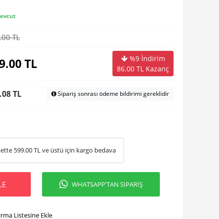
evcut
.00 TL
%9 İndirim
9.00
TL
86.00
TL Kazanç
.08 TL
Sipariş sonrası ödeme bildirimi gereklidir
ette
599.00
TL ve üstü için kargo bedava
LE
WHATSAPP'TAN SİPARİŞ
ırma Listesine Ekle