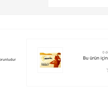
0 d
Bu ürün içi
zorunludur