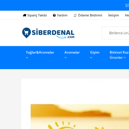
Sİ
Sipariş Takibi
Yardım
Ödeme Bildirimi
İletişim
He
Yağlar&Aromalar
Aromalar
Giyim
Bitkisel Ko
Ürünler