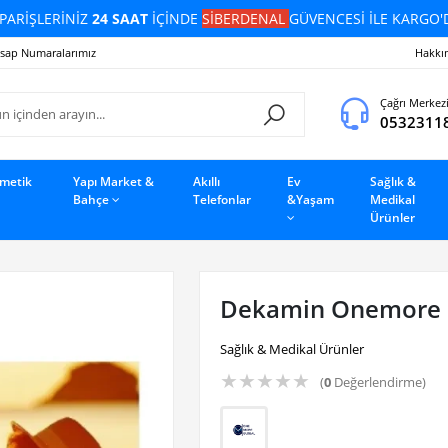
PARİŞLERİNİZ
24 SAAT
İÇİNDE
SİBERDENAL
GÜVENCESİ İLE KARGO'
sap Numaralarımız
Hakkı
Çağrı Merkez
0532311
zmetik
Yapı Market &
Akıllı
Ev
Sağlık &
Bahçe
Telefonlar
&Yaşam
Medikal
Ürünler
Dekamin Onemore
Sağlık & Medikal Ürünler
★
★
★
★
★
(
0
Değerlendirme)