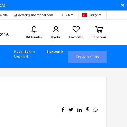
DA!
mızda
destek@siberdenal.com
TRY ₺
Türkçe
i
8916
Bildirimler
Üyelik
Favoriler
Sepetiniz
Kadın Bakım
Elektronik
Toptan Satış
Ürünleri