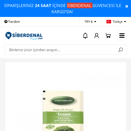
SİPARİŞLERİNİZ
24 SAAT
İÇİNDE
SİBERDENAL
GÜVENCESİ İLE
KARGO'DA!
Yardım
Ödeme Bildirimi
İleti
TRY ₺
Türkçe