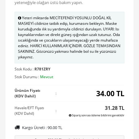
yeteneğiyle olağan üstü bakım yapın.
Yeteri miktarda MECİTEFENDİ YOSUNLU DOĞAL KİL
MASKEYİ cildinize tatbik edip, kurumasını bekleyin. Maske
kuruduğunda ılık su yardımıyla cildinizi durulayın. UYARI: Isı
kaynaklarından ve direkt güneş ışığından uzak tutunuz. Oda
sıcaklığında ve çocukların ulaşamayacağı yerde muhafaza
ediniz. HARİCİ KULLANIMLAR İÇİNDİR. GÖZLE TEMASINDAN
SAKININZ. Gözünüzü yakması halinde bol su ile yüzünüzü
yıkayınız.
Stok Kodu :
R781ZRY
Stok Durumu :
Mevcut
Ürünün Fiyatı
34.00
TL
:
(KDV Dahil)
31.28 TL
Havale/EFT Fiyatı
:
(KDV Dahil)
Sipariş sonrası ödeme bildirimi gereklidir
Kargo Ücreti :
90.00
TL