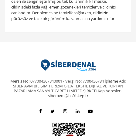
özleri ile zenginleştirilmiş bu tek kullanımlık kil maske,
cildinizdeki fazla yağı emer, gözenekleri temizler ve cildinizi
canlandırır. Derinlemesine temizlik sağlarken, cildinizin
pürüzsüz ve taze bir görünüm kazanmasına yardımcı olur.
Mersis No: 0770043678400017 Vergi No: 7700436784 İşletme Adı:
SİBER AVM BİLİŞİM TURİZM GIDA TEKSTİL DİJİTAL VE TOPTAN
PAZARLAMA SANAYİ TİCARET LİMİTED ŞİRKETİ Kep Adresleri:
siberavm@hs01.kep.tr