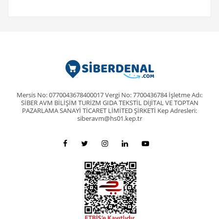
Mersis No: 0770043678400017 Vergi No: 7700436784 İşletme Adı:
SİBER AVM BİLİŞİM TURİZM GIDA TEKSTİL DİJİTAL VE TOPTAN
PAZARLAMA SANAYİ TİCARET LİMİTED ŞİRKETİ Kep Adresleri:
siberavm@hs01.kep.tr