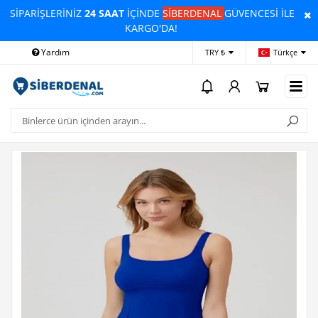
SİPARİŞLERİNİZ
24 SAAT
İÇİNDE
SİBERDENAL
GÜVENCESİ İLE
KARGO'DA!
Yardım
Ödeme Bildirimi
İleti
TRY ₺
Türkçe