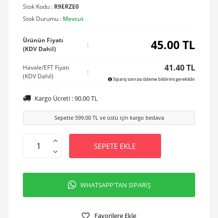
Stok Kodu :
R9ERZE0
Stok Durumu :
Mevcut
Ürünün Fiyatı
45.00
TL
:
(KDV Dahil)
41.40 TL
Havale/EFT Fiyatı
:
(KDV Dahil)
Sipariş sonrası ödeme bildirimi gereklidir
Kargo Ücreti :
90.00
TL
Sepette
599.00
TL ve üstü için kargo bedava
SEPETE EKLE
WHATSAPP'TAN SİPARİŞ
Favorilere Ekle