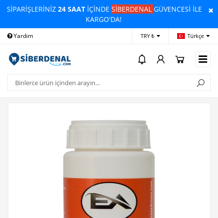
SİPARİŞLERİNİZ
24 SAAT
İÇİNDE
SİBERDENAL
GÜVENCESİ İLE
KARGO'DA!
Yardım
Ödeme Bildirimi
İleti
TRY ₺
Türkçe