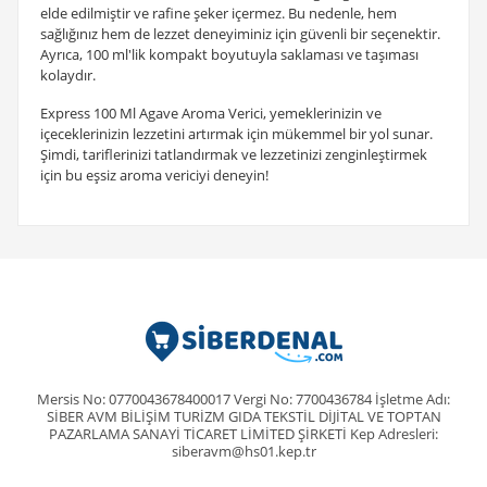
elde edilmiştir ve rafine şeker içermez. Bu nedenle, hem
sağlığınız hem de lezzet deneyiminiz için güvenli bir seçenektir.
Ayrıca, 100 ml'lik kompakt boyutuyla saklaması ve taşıması
kolaydır.
Express 100 Ml Agave Aroma Verici, yemeklerinizin ve
içeceklerinizin lezzetini artırmak için mükemmel bir yol sunar.
Şimdi, tariflerinizi tatlandırmak ve lezzetinizi zenginleştirmek
için bu eşsiz aroma vericiyi deneyin!
Mersis No: 0770043678400017 Vergi No: 7700436784 İşletme Adı:
SİBER AVM BİLİŞİM TURİZM GIDA TEKSTİL DİJİTAL VE TOPTAN
PAZARLAMA SANAYİ TİCARET LİMİTED ŞİRKETİ Kep Adresleri:
siberavm@hs01.kep.tr