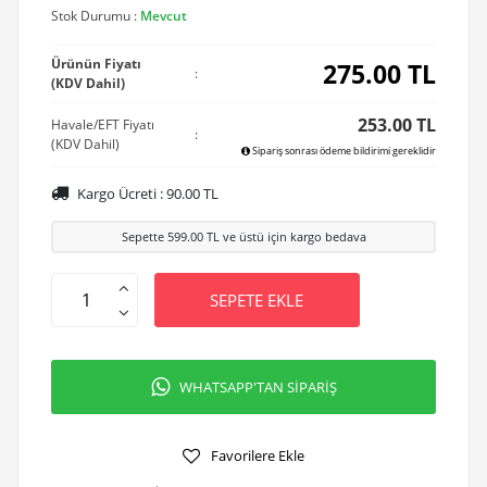
Stok Durumu :
Mevcut
Ürünün Fiyatı
275.00
TL
:
(KDV Dahil)
253.00 TL
Havale/EFT Fiyatı
:
(KDV Dahil)
Sipariş sonrası ödeme bildirimi gereklidir
Kargo Ücreti :
90.00
TL
Sepette
599.00
TL ve üstü için kargo bedava
SEPETE EKLE
WHATSAPP'TAN SİPARİŞ
Favorilere Ekle