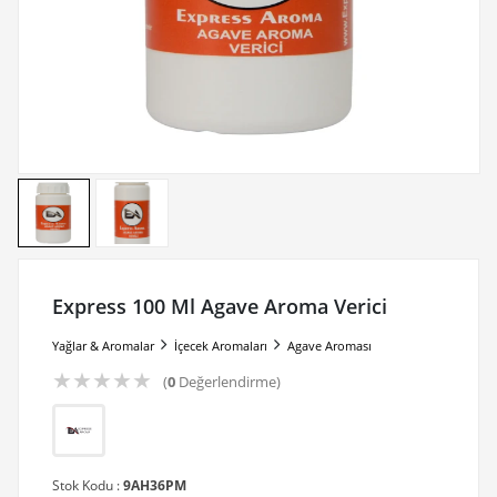
Express 100 Ml Agave Aroma Verici
Yağlar & Aromalar
İçecek Aromaları
Agave Aroması
★
★
★
★
★
(
0
Değerlendirme)
Stok Kodu :
9AH36PM