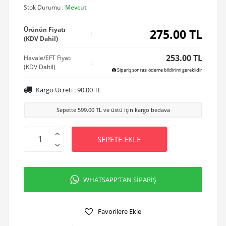
Stok Durumu :
Mevcut
Ürünün Fiyatı
275.00
TL
:
(KDV Dahil)
253.00 TL
Havale/EFT Fiyatı
:
(KDV Dahil)
Sipariş sonrası ödeme bildirimi gereklidir
Kargo Ücreti :
90.00
TL
Sepette
599.00
TL ve üstü için kargo bedava
SEPETE EKLE
WHATSAPP'TAN SİPARİŞ
Favorilere Ekle