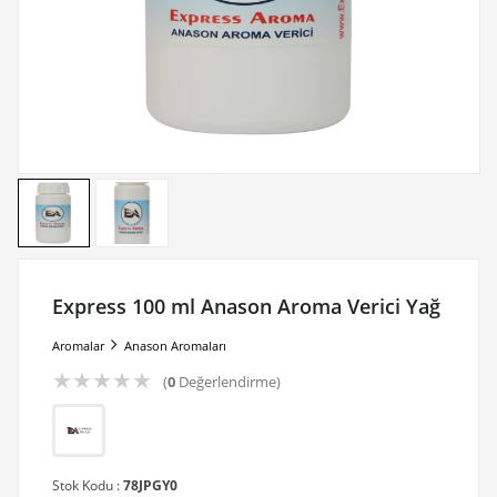
Express 100 ml Anason Aroma Verici Yağ
Aromalar
Anason Aromaları
★
★
★
★
★
(
0
Değerlendirme)
Stok Kodu :
78JPGY0