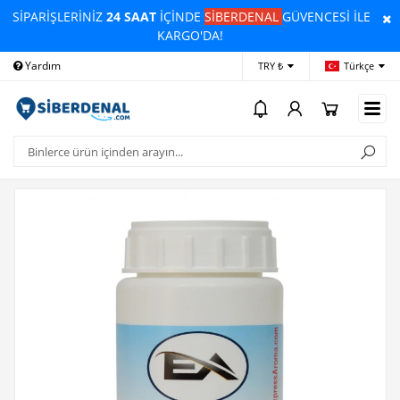
SİPARİŞLERİNİZ
24 SAAT
İÇİNDE
SİBERDENAL
GÜVENCESİ İLE
KARGO'DA!
Yardım
Ödeme Bildirimi
İleti
TRY ₺
Türkçe