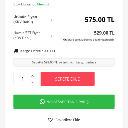
Stok Durumu :
Mevcut
Ürünün Fiyatı
575.00
TL
:
(KDV Dahil)
529.00 TL
Havale/EFT Fiyatı
:
(KDV Dahil)
Sipariş sonrası ödeme bildirimi gereklidir
Kargo Ücreti :
90.00
TL
Sepette
599.00
TL ve üstü için kargo bedava
SEPETE EKLE
WHATSAPP'TAN SİPARİŞ
Favorilere Ekle