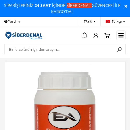
SİPARİŞLERİNİZ
24 SAAT
İÇİNDE
SİBERDENAL
GÜVENCESİ İLE
KARGO'DA!
Yardım
Ödeme Bildirimi
İleti
TRY ₺
Türkçe