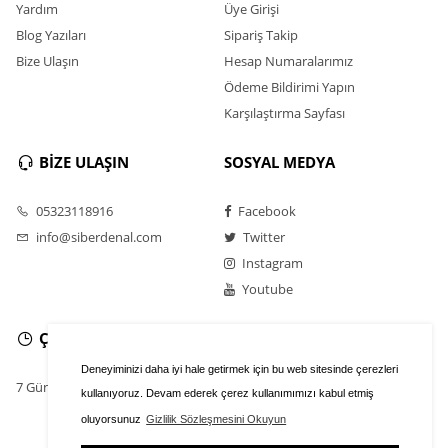
Yardım
Üye Girişi
Blog Yazıları
Sipariş Takip
Bize Ulaşın
Hesap Numaralarımız
Ödeme Bildirimi Yapın
Karşılaştırma Sayfası
BİZE ULAŞIN
SOSYAL MEDYA
05323118916
Facebook
info@siberdenal.com
Twitter
Instagram
Youtube
ÇALIŞMA SAATLERİ
Deneyiminizi daha iyi hale getirmek için bu web sitesinde çerezleri
7 Gün / 24 Saat
kullanıyoruz. Devam ederek çerez kullanımımızı kabul etmiş
oluyorsunuz
Gizlilik Sözleşmesini Okuyun