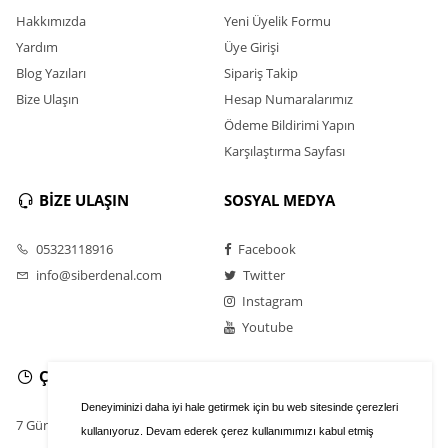
Hakkımızda
Yeni Üyelik Formu
Yardım
Üye Girişi
Blog Yazıları
Sipariş Takip
Bize Ulaşın
Hesap Numaralarımız
Ödeme Bildirimi Yapın
Karşılaştırma Sayfası
BİZE ULAŞIN
SOSYAL MEDYA
05323118916
Facebook
info@siberdenal.com
Twitter
Instagram
Youtube
ÇALIŞMA SAATLERİ
Deneyiminizi daha iyi hale getirmek için bu web sitesinde çerezleri
7 Gün / 24 Saat
kullanıyoruz. Devam ederek çerez kullanımımızı kabul etmiş