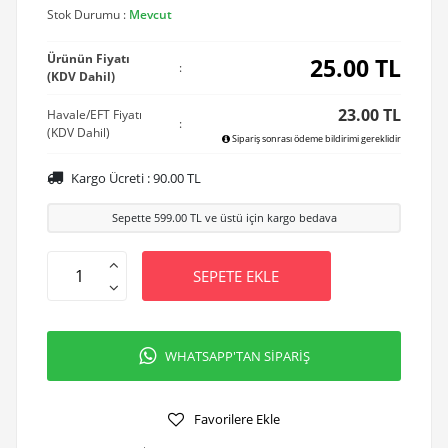
Stok Durumu :
Mevcut
Ürünün Fiyatı
25.00
TL
:
(KDV Dahil)
23.00 TL
Havale/EFT Fiyatı
:
(KDV Dahil)
Sipariş sonrası ödeme bildirimi gereklidir
Kargo Ücreti :
90.00
TL
Sepette
599.00
TL ve üstü için kargo bedava
SEPETE EKLE
WHATSAPP'TAN SİPARİŞ
Favorilere Ekle