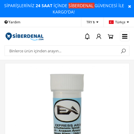
SİPARİŞLERİNİZ
24 SAAT
İÇİNDE
SİBERDENAL
GÜVENCESİ İLE
KARGO'DA!
Yardım
Ödeme Bildirimi
İleti
TRY ₺
Türkçe