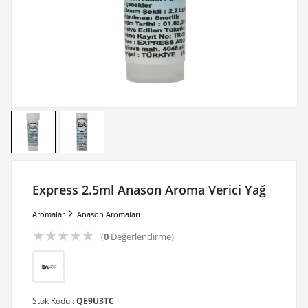
Express 2.5ml Anason Aroma Verici Yağ
Aromalar
Anason Aromaları
★
★
★
★
★
(
0
Değerlendirme)
Stok Kodu :
QE9U3TC