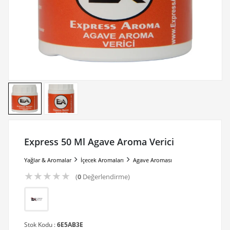
Express 50 Ml Agave Aroma Verici
Yağlar & Aromalar
İçecek Aromaları
Agave Aroması
★
★
★
★
★
(
0
Değerlendirme)
Stok Kodu :
6E5AB3E