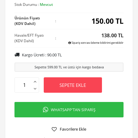
Stok Durumu :
Mevcut
Ürünün Fiyatı
150.00
TL
:
(KDV Dahil)
138.00 TL
Havale/EFT Fiyatı
:
(KDV Dahil)
Sipariş sonrası ödeme bildirimi gereklidir
Kargo Ücreti :
90.00
TL
Sepette
599.00
TL ve üstü için kargo bedava
SEPETE EKLE
WHATSAPP'TAN SİPARİŞ
Favorilere Ekle