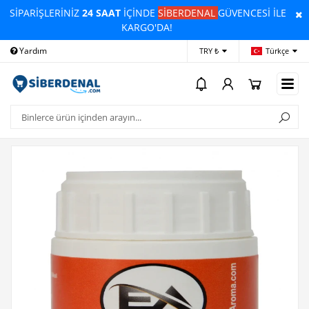
SİPARİŞLERİNİZ
24 SAAT
İÇİNDE
SİBERDENAL
GÜVENCESİ İLE
KARGO'DA!
Yardım
Ödeme Bildirimi
İleti
TRY ₺
Türkçe