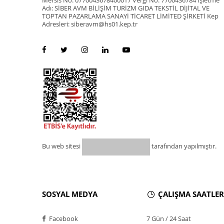
Mersis No: 0770043678400017 Vergi No: 7700436784 İşletme
Adı: SİBER AVM BİLİŞİM TURİZM GIDA TEKSTİL DİJİTAL VE
TOPTAN PAZARLAMA SANAYİ TİCARET LİMİTED ŞİRKETİ Kep
Adresleri: siberavm@hs01.kep.tr
Bu web sitesi
tarafından yapılmıştır.
SOSYAL MEDYA
ÇALIŞMA SAATLER
Facebook
7 Gün / 24 Saat