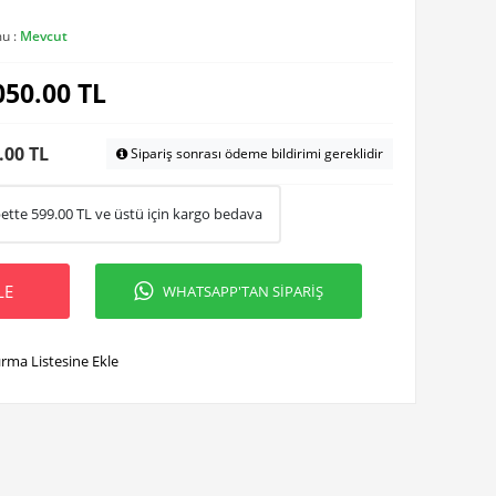
u :
Mevcut
050.00
TL
.00 TL
Sipariş sonrası ödeme bildirimi gereklidir
ette
599.00
TL ve üstü için kargo bedava
LE
WHATSAPP'TAN SİPARİŞ
ırma Listesine Ekle