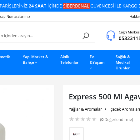
PARİŞLERİNİZ
24 SAAT
İÇİNDE
SİBERDENAL
GÜVENCESİ İLE KARGO'
sap Numaralarımız
Hakkı
Çağrı Merkez
0532311
zmetik
Yapı Market &
Akıllı
Ev
Sağlık &
Bahçe
Telefonlar
&Yaşam
Medikal
Ürünler
Express 500 Ml Aga
Yağlar & Aromalar
İçecek Aromaları
★
★
★
★
★
(
0
Değerlendirme)