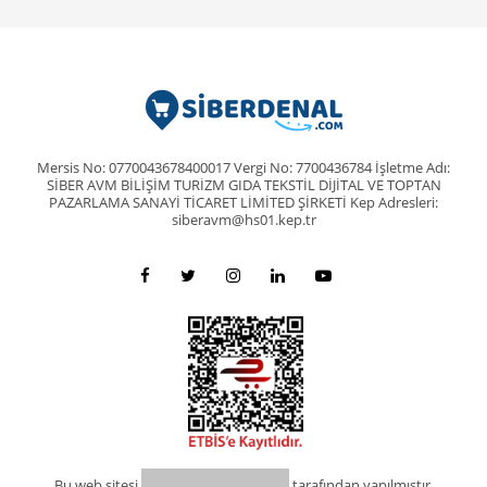
Mersis No: 0770043678400017 Vergi No: 7700436784 İşletme Adı:
SİBER AVM BİLİŞİM TURİZM GIDA TEKSTİL DİJİTAL VE TOPTAN
PAZARLAMA SANAYİ TİCARET LİMİTED ŞİRKETİ Kep Adresleri:
siberavm@hs01.kep.tr
Bu web sitesi
tarafından yapılmıştır.