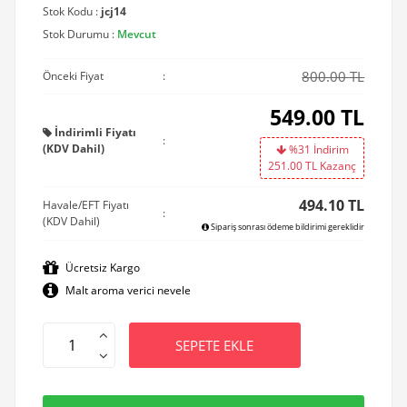
Stok Kodu :
jcj14
Stok Durumu :
Mevcut
800.00 TL
Önceki Fiyat
:
549.00
TL
İndirimli Fiyatı
:
(KDV Dahil)
%31 İndirim
251.00
TL Kazanç
494.10 TL
Havale/EFT Fiyatı
:
(KDV Dahil)
Sipariş sonrası ödeme bildirimi gereklidir
Ücretsiz Kargo
Malt aroma verici nevele
SEPETE EKLE