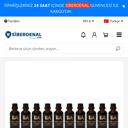
SİPARİŞLERİNİZ
24 SAAT
İÇİNDE
SİBERDENAL
GÜVENCESİ İLE
KARGO'DA!
Yardım
Ödeme Bildirimi
İleti
TRY ₺
Türkçe