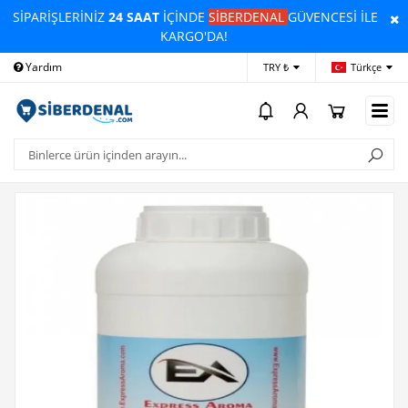
SİPARİŞLERİNİZ
24 SAAT
İÇİNDE
SİBERDENAL
GÜVENCESİ İLE
KARGO'DA!
Yardım
Ödeme Bildirimi
İleti
TRY ₺
Türkçe