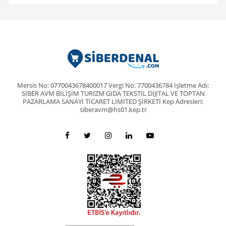
Mersis No: 0770043678400017 Vergi No: 7700436784 İşletme Adı:
SİBER AVM BİLİŞİM TURİZM GIDA TEKSTİL DİJİTAL VE TOPTAN
PAZARLAMA SANAYİ TİCARET LİMİTED ŞİRKETİ Kep Adresleri:
siberavm@hs01.kep.tr