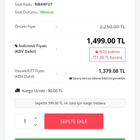
Stok Kodu :
NB4HFU7
Stok Durumu :
Mevcut
2,250.00 TL
Önceki Fiyat
:
1,499.00
TL
İndirimli Fiyatı
:
(KDV Dahil)
%33 İndirim
751.00
TL Kazanç
1,379.08 TL
Havale/EFT Fiyatı
:
(KDV Dahil)
Sipariş sonrası ödeme bildirimi gereklidir
Kargo Ücreti :
90.00
TL
Sepette
599.00
TL ve üstü için kargo bedava
SEPETE EKLE