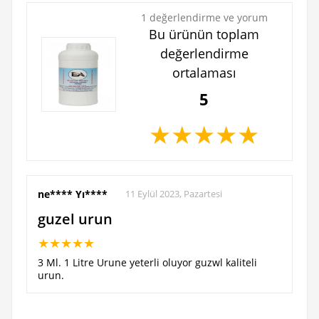
1 değerlendirme ve yorum
Bu ürünün toplam
değerlendirme
ortalaması
5
★
★
★
★
★
ne**** Yı****
11 Eylül 2023, Pazartesi
guzel urun
★
★
★
★
★
3 Ml. 1 Litre Urune yeterli oluyor guzwl kaliteli
urun.