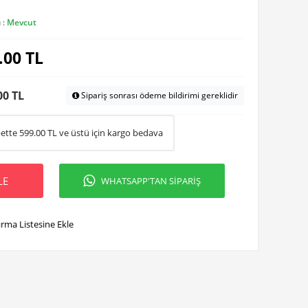
 :
Mevcut
.00
TL
00 TL
Sipariş sonrası ödeme bildirimi gereklidir
ette
599.00
TL ve üstü için kargo bedava
LE
WHATSAPP'TAN SİPARİŞ
ırma Listesine Ekle