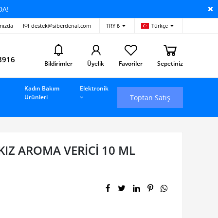
DA!
mızda
destek@siberdenal.com
TRY ₺
Türkçe
i
8916
Bildirimler
Üyelik
Favoriler
Sepetiniz
Kadın Bakım
Elektronik
Toptan Satış
Ürünleri
IZ AROMA VERİCİ 10 ML