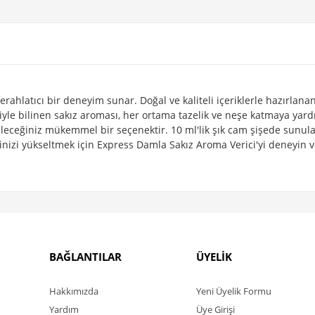
rahlatıcı bir deneyim sunar. Doğal ve kaliteli içeriklerle hazırlana
isiyle bilinen sakız aroması, her ortama tazelik ve neşe katmaya yar
ceğiniz mükemmel bir seçenektir. 10 ml'lik şık cam şişede sunulan 
nizi yükseltmek için Express Damla Sakız Aroma Verici'yi deneyin v
BAĞLANTILAR
ÜYELİK
Hakkımızda
Yeni Üyelik Formu
Yardım
Üye Girişi