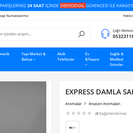
PARİŞLERİNİZ
24 SAAT
İÇİNDE
SİBERDENAL
GÜVENCESİ İLE KARGO'
sap Numaralarımız
Hakkı
Çağrı Merkez
0532311
zmetik
Yapı Market &
Akıllı
Ev
Sağlık &
Bahçe
Telefonlar
&Yaşam
Medikal
Ürünler
EXPRESS DAMLA SAK
Aromalar
Anason Aromaları
★
★
★
★
★
(
0
Değerlendirme)