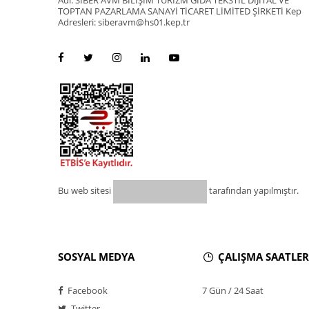
Adı: SİBER AVM BİLİŞİM TURİZM GIDA TEKSTİL DİJİTAL VE
TOPTAN PAZARLAMA SANAYİ TİCARET LİMİTED ŞİRKETİ Kep
Adresleri: siberavm@hs01.kep.tr
Bu web sitesi
tarafından yapılmıştır.
SOSYAL MEDYA
ÇALIŞMA SAATLER
Facebook
7 Gün / 24 Saat
Twitter