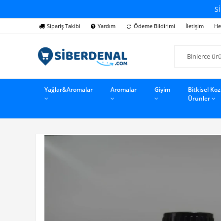
Sİ
Sipariş Takibi
Yardım
Ödeme Bildirimi
İletişim
He
Yağlar&Aromalar
Aromalar
Giyim
Bitkisel Ko
Ürünler