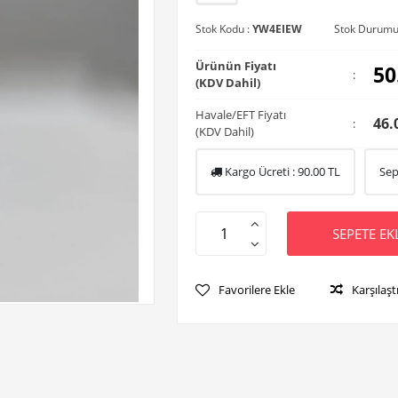
Stok Kodu :
YW4EIEW
Stok Durumu
Ürünün Fiyatı
50
:
(KDV Dahil)
Havale/EFT Fiyatı
46.
:
(KDV Dahil)
Kargo Ücreti :
90.00
TL
Sep
SEPETE EK
Favorilere Ekle
Karşılaşt