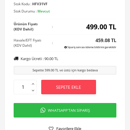
Stok Kodu :
HFV31VF
Stok Durumu :
Mevcut
Ürünün Fiyatı
499.00
TL
:
(KDV Dahil)
459.08 TL
Havale/EFT Fiyatı
:
(KDV Dahil)
Sipariş sonrası ödeme bildirimi gereklidir
Kargo Ücreti :
90.00
TL
Sepette
599.00
TL ve üstü için kargo bedava
SEPETE EKLE
WHATSAPP'TAN SİPARİŞ
Favorilere Ekle