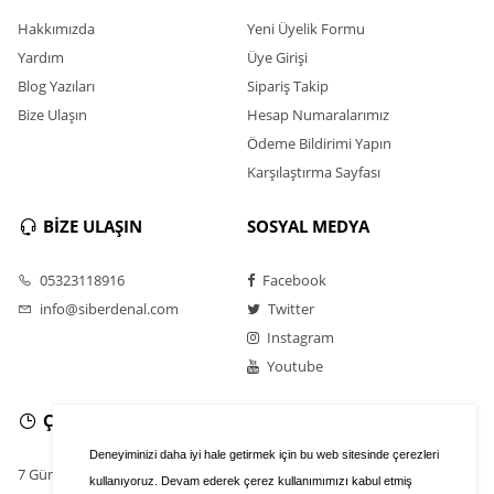
Hakkımızda
Yeni Üyelik Formu
Yardım
Üye Girişi
Blog Yazıları
Sipariş Takip
Bize Ulaşın
Hesap Numaralarımız
Ödeme Bildirimi Yapın
Karşılaştırma Sayfası
BİZE ULAŞIN
SOSYAL MEDYA
05323118916
Facebook
info@siberdenal.com
Twitter
Instagram
Youtube
ÇALIŞMA SAATLERİ
Deneyiminizi daha iyi hale getirmek için bu web sitesinde çerezleri
7 Gün / 24 Saat
kullanıyoruz. Devam ederek çerez kullanımımızı kabul etmiş