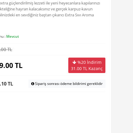
 güçlendirilmiş lezzeti ile yeni heyecanlara kapılarınızı
ikteliğine hayran kalacaksınız ve gerçek karpuz-kavun
linizdeki en sevdiğiniz baştan çıkarıcı Extra Sıvı Aroma
mu :
Mevcut
.00 TL
%20 İndirim
9.00
TL
31.00
TL Kazanç
.10 TL
Sipariş sonrası ödeme bildirimi gereklidir