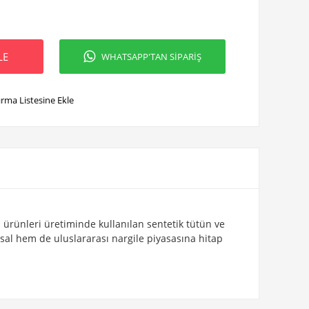
LE
WHATSAPP'TAN SİPARİŞ
ırma Listesine Ekle
 ürünleri üretiminde kullanılan sentetik tütün ve
al hem de uluslararası nargile piyasasına hitap