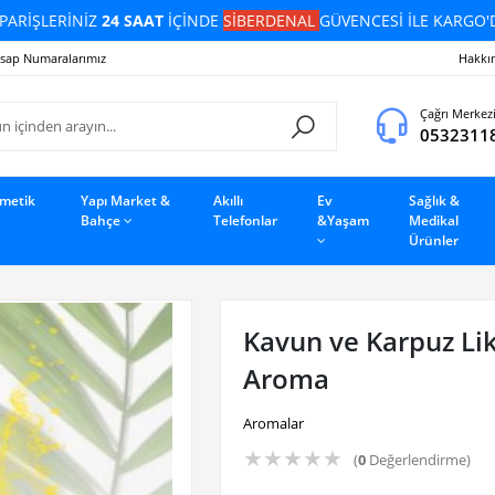
PARİŞLERİNİZ
24 SAAT
İÇİNDE
SİBERDENAL
GÜVENCESİ İLE KARGO'
sap Numaralarımız
Hakkı
Çağrı Merkez
0532311
zmetik
Yapı Market &
Akıllı
Ev
Sağlık &
Bahçe
Telefonlar
&Yaşam
Medikal
Ürünler
Kavun ve Karpuz Li
Aroma
Aromalar
★
★
★
★
★
(
0
Değerlendirme)