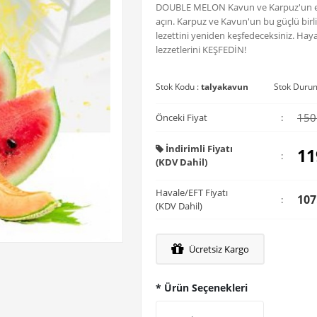
DOUBLE MELON Kavun ve Karpuz'un extra
açın. Karpuz ve Kavun'un bu güçlü birl
lezettini yeniden keşfedeceksiniz. Haya
lezzetlerini KEŞFEDİN!
Stok Kodu :
talyakavun
Stok Duru
150
Önceki Fiyat
:
İndirimli Fiyatı
11
:
(KDV Dahil)
Havale/EFT Fiyatı
107
:
(KDV Dahil)
Ücretsiz Kargo
* Ürün Seçenekleri