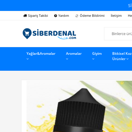
Sİ
Sipariş Takibi
Yardım
Ödeme Bildirimi
İletişim
He
Yağlar&Aromalar
Aromalar
Giyim
Bitkisel Ko
Ürünler