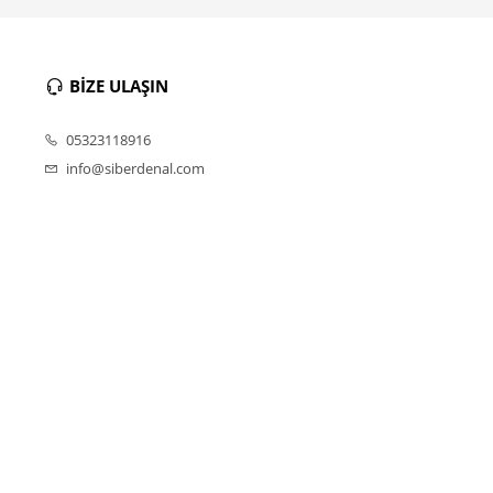
BİZE ULAŞIN
05323118916
info@siberdenal.com