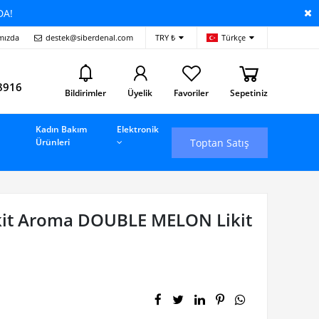
DA!
mızda
destek@siberdenal.com
TRY ₺
Türkçe
i
8916
Bildirimler
Üyelik
Favoriler
Sepetiniz
Kadın Bakım
Elektronik
Toptan Satış
Ürünleri
kit Aroma DOUBLE MELON Likit