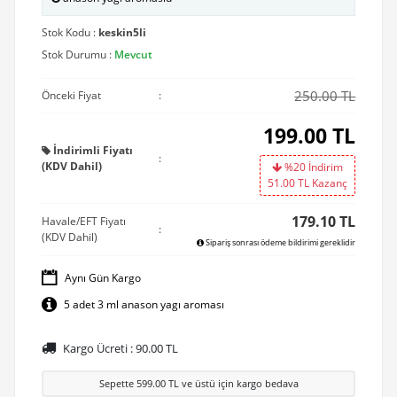
Stok Kodu :
keskin5li
Stok Durumu :
Mevcut
250.00 TL
Önceki Fiyat
:
199.00
TL
İndirimli Fiyatı
:
(KDV Dahil)
%20 İndirim
51.00
TL Kazanç
179.10 TL
Havale/EFT Fiyatı
:
(KDV Dahil)
Sipariş sonrası ödeme bildirimi gereklidir
Aynı Gün Kargo
5 adet 3 ml anason yagı aroması
Kargo Ücreti :
90.00
TL
Sepette
599.00
TL ve üstü için kargo bedava