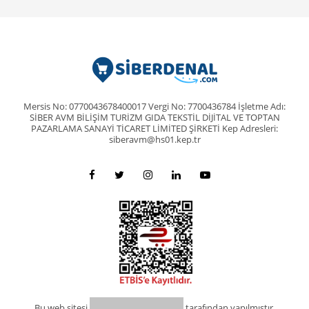
Mersis No: 0770043678400017 Vergi No: 7700436784 İşletme Adı:
SİBER AVM BİLİŞİM TURİZM GIDA TEKSTİL DİJİTAL VE TOPTAN
PAZARLAMA SANAYİ TİCARET LİMİTED ŞİRKETİ Kep Adresleri:
siberavm@hs01.kep.tr
Bu web sitesi
tarafından yapılmıştır.