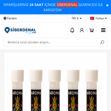
SİPARİŞLERİNİZ
24 SAAT
İÇİNDE
SİBERDENAL
GÜVENCESİ İLE
KARGO'DA!
Yardım
Ödeme Bildirimi
İleti
TRY ₺
Türkçe