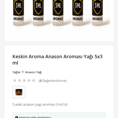
Keskin Aroma Anason Aroması Yağı 5x3
ml
Yağlar
Anason Yağı
★
★
★
★
★
(
0
Değerlendirme)
5 adet anason yagı aroması 3 ml tül
anason yagı aromasıu