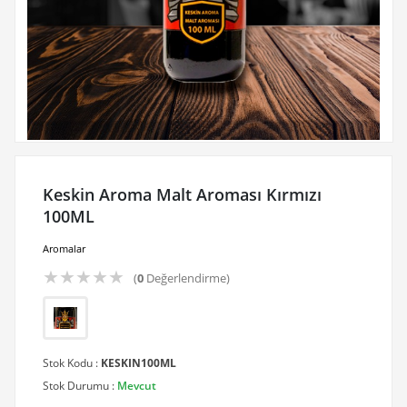
Keskin Aroma Malt Aroması Kırmızı
100ML
Aromalar
★
★
★
★
★
(
0
Değerlendirme)
Stok Kodu :
KESKIN100ML
Stok Durumu :
Mevcut