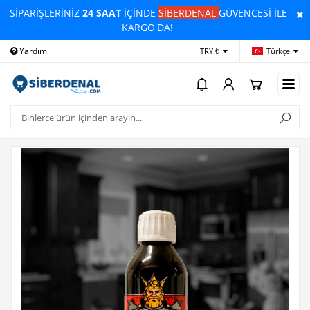
SİPARİŞLERİNİZ
24 SAAT
İÇİNDE
SİBERDENAL
GÜVENCESİ İLE
KARGO'DA!
Yardım
Ödeme Bildirimi
İleti
TRY ₺
Türkçe