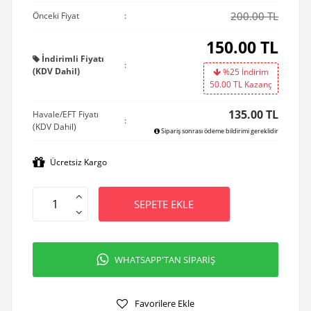
200.00 TL
Önceki Fiyat
:
150.00
TL
İndirimli Fiyatı
:
(KDV Dahil)
%25 İndirim
50.00
TL Kazanç
135.00 TL
Havale/EFT Fiyatı
:
(KDV Dahil)
Sipariş sonrası ödeme bildirimi gereklidir
Ücretsiz Kargo
SEPETE EKLE
WHATSAPP'TAN SİPARİŞ
Favorilere Ekle