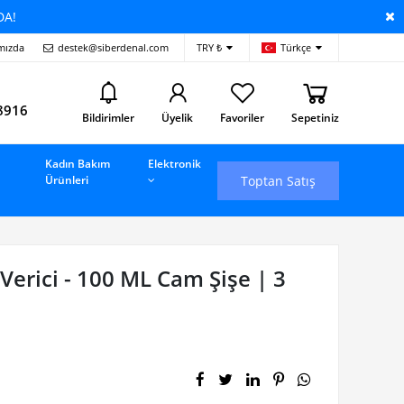
DA!
mızda
destek@siberdenal.com
TRY ₺
Türkçe
i
8916
Bildirimler
Üyelik
Favoriler
Sepetiniz
Kadın Bakım
Elektronik
Toptan Satış
Ürünleri
Verici - 100 ML Cam Şişe | 3