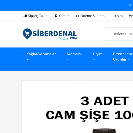
Sİ
Sipariş Takibi
Yardım
Ödeme Bildirimi
İletişim
He
Yağlar&Aromalar
Aromalar
Giyim
Bitkisel Ko
Ürünler