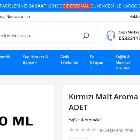
PARİŞLERİNİZ
24 SAAT
İÇİNDE
SİBERDENAL
GÜVENCESİ İLE KARGO'
sap Numaralarımız
Hakkı
Çağrı Merkez
0532311
zmetik
Yapı Market &
Akıllı
Ev
Sağlık &
Bahçe
Telefonlar
&Yaşam
Medikal
Ürünler
Kırmızı Malt Aroma 
ADET
Yağlar & Aromalar
★
★
★
★
★
(
0
Değerlendirme)