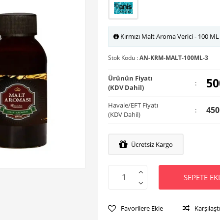
Kırmızı Malt Aroma Verici - 100 ML
Stok Kodu :
AN-KRM-MALT-100ML-3
Ürünün Fiyatı
50
:
(KDV Dahil)
Havale/EFT Fiyatı
450
:
(KDV Dahil)
Ücretsiz Kargo
SEPETE EK
Favorilere Ekle
Karşılaşt