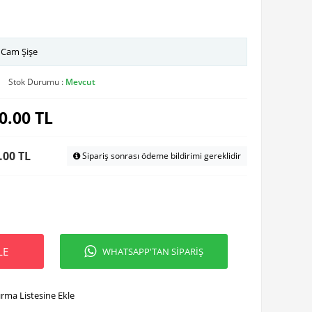
 Cam Şişe
Stok Durumu :
Mevcut
0.00
TL
.00 TL
Sipariş sonrası ödeme bildirimi gereklidir
LE
WHATSAPP'TAN SİPARİŞ
ırma Listesine Ekle