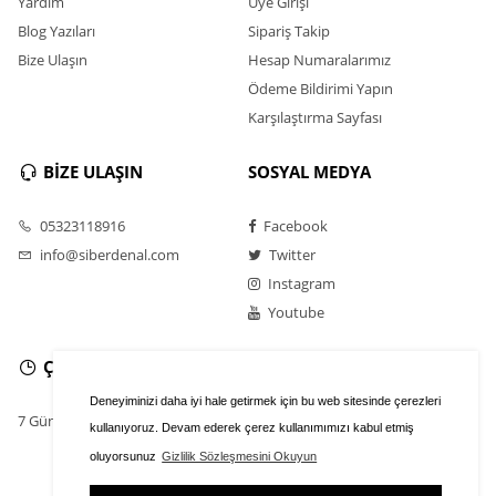
Yardım
Üye Girişi
Blog Yazıları
Sipariş Takip
Bize Ulaşın
Hesap Numaralarımız
Ödeme Bildirimi Yapın
Karşılaştırma Sayfası
BİZE ULAŞIN
SOSYAL MEDYA
05323118916
Facebook
info@siberdenal.com
Twitter
Instagram
Youtube
ÇALIŞMA SAATLERİ
Deneyiminizi daha iyi hale getirmek için bu web sitesinde çerezleri
7 Gün / 24 Saat
kullanıyoruz. Devam ederek çerez kullanımımızı kabul etmiş
oluyorsunuz
Gizlilik Sözleşmesini Okuyun