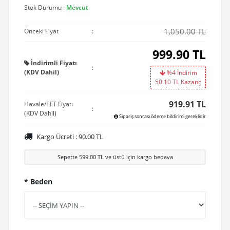
Stok Durumu :
Mevcut
1,050.00 TL
Önceki Fiyat
:
999.90
TL
İndirimli Fiyatı
:
(KDV Dahil)
%4 İndirim
50.10
TL Kazanç
919.91 TL
Havale/EFT Fiyatı
:
(KDV Dahil)
Sipariş sonrası ödeme bildirimi gereklidir
Kargo Ücreti :
90.00
TL
Sepette
599.00
TL ve üstü için kargo bedava
* Beden