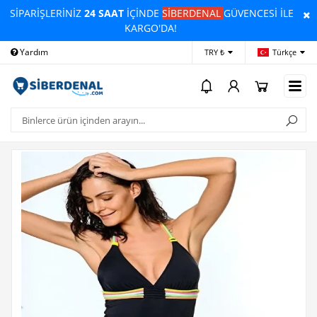
SİPARİŞLERİNİZ
24 SAAT
İÇİNDE
SİBERDENAL
GÜVENCESİ İLE
KARGO'DA!
Yardım
Ödeme Bildirimi
İleti
TRY ₺
Türkçe