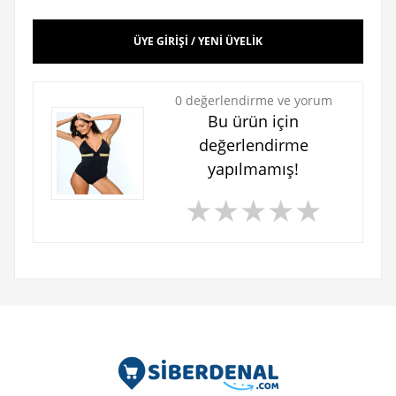
ÜYE GİRİŞİ / YENİ ÜYELİK
0 değerlendirme ve yorum
Bu ürün için
değerlendirme
yapılmamış!
★
★
★
★
★