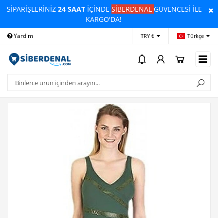
SİPARİŞLERİNİZ
24 SAAT
İÇİNDE
SİBERDENAL
GÜVENCESİ İLE
KARGO'DA!
Yardım
Ödeme Bildirimi
İleti
TRY ₺
Türkçe