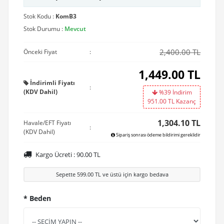
Stok Kodu :
KomB3
Stok Durumu :
Mevcut
2,400.00 TL
Önceki Fiyat
:
1,449.00
TL
İndirimli Fiyatı
:
(KDV Dahil)
%39 İndirim
951.00
TL Kazanç
1,304.10 TL
Havale/EFT Fiyatı
:
(KDV Dahil)
Sipariş sonrası ödeme bildirimi gereklidir
Kargo Ücreti :
90.00
TL
Sepette
599.00
TL ve üstü için kargo bedava
* Beden