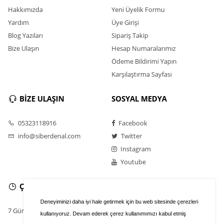
Hakkımızda
Yeni Üyelik Formu
Yardım
Üye Girişi
Blog Yazıları
Sipariş Takip
Bize Ulaşın
Hesap Numaralarımız
Ödeme Bildirimi Yapın
Karşılaştırma Sayfası
BİZE ULAŞIN
SOSYAL MEDYA
05323118916
Facebook
info@siberdenal.com
Twitter
Instagram
Youtube
ÇALIŞMA SAATLERİ
Deneyiminizi daha iyi hale getirmek için bu web sitesinde çerezleri
7 Gün / 24 Saat
kullanıyoruz. Devam ederek çerez kullanımımızı kabul etmiş