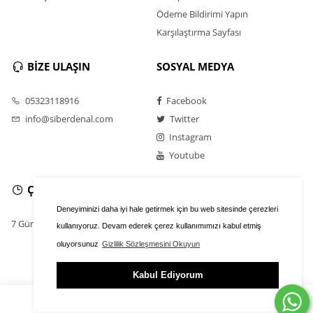
Ödeme Bildirimi Yapın
Karşılaştırma Sayfası
BİZE ULAŞIN
SOSYAL MEDYA
05323118916
Facebook
info@siberdenal.com
Twitter
Instagram
Youtube
ÇALIŞMA SAATLERİ
Deneyiminizi daha iyi hale getirmek için bu web sitesinde çerezleri
7 Gün / 24 Saat
kullanıyoruz. Devam ederek çerez kullanımımızı kabul etmiş
oluyorsunuz
Gizlilik Sözleşmesini Okuyun
Kabul Ediyorum
ÜYE GİRİŞİ
FAVORİLER
SEPET