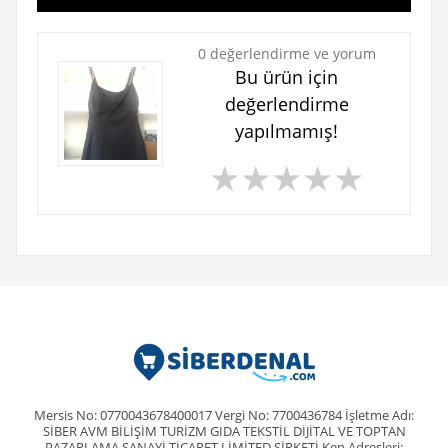
0 değerlendirme ve yorum
Bu ürün için
değerlendirme
yapılmamış!
★
★
★
★
★
Mersis No: 0770043678400017 Vergi No: 7700436784 İşletme Adı:
SİBER AVM BİLİŞİM TURİZM GIDA TEKSTİL DİJİTAL VE TOPTAN
PAZARLAMA SANAYİ TİCARET LİMİTED ŞİRKETİ Kep Adresleri: