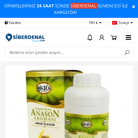
SİPARİŞLERİNİZ
24 SAAT
İÇİNDE
SİBERDENAL
GÜVENCESİ İLE
KARGO'DA!
Yardım
Ödeme Bildirimi
İleti
TRY ₺
Türkçe