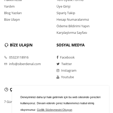
Yardım
Üye Girişi
Blog Yazıları
Sipariş Takip
Bize Ulaşın
Hesap Numaralarımız
Ödeme Bildirimi Yapın
Karşılaştırma Sayfası
BİZE ULAŞIN
SOSYAL MEDYA
05323118916
Facebook
info@siberdenal.com
Twitter
Instagram
Youtube
ÇALIŞMA SAATLERİ
Deneyiminizi daha iyi hale getirmek için bu web sitesinde çerezleri
7 Gün / 24 Saat
kullanıyoruz. Devam ederek çerez kullanımımızı kabul etmiş
oluyorsunuz
Gizlilik Sözleşmesini Okuyun