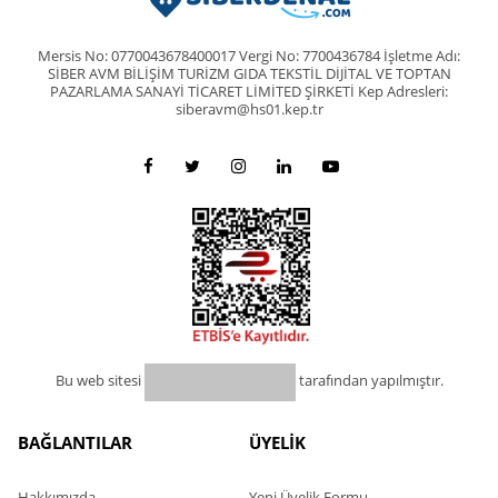
Mersis No: 0770043678400017 Vergi No: 7700436784 İşletme Adı:
SİBER AVM BİLİŞİM TURİZM GIDA TEKSTİL DİJİTAL VE TOPTAN
PAZARLAMA SANAYİ TİCARET LİMİTED ŞİRKETİ Kep Adresleri:
siberavm@hs01.kep.tr
Bu web sitesi
tarafından yapılmıştır.
BAĞLANTILAR
ÜYELİK
Hakkımızda
Yeni Üyelik Formu