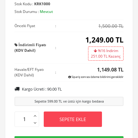
Stok Kodu :
KRK1000
Stok Durumu :
Mevcut
1,500.00 TL
Önceki Fiyat
:
1,249.00
TL
İndirimli Fiyatı
:
(KDV Dahil)
%16 İndirim
251.00
TL Kazanç
1,149.08 TL
Havale/EFT Fiyatı
:
(KDV Dahil)
Sipariş sonrası ödeme bildirimi gereklidir
Kargo Ücreti :
90.00
TL
Sepette
599.00
TL ve üstü için kargo bedava
SEPETE EKLE