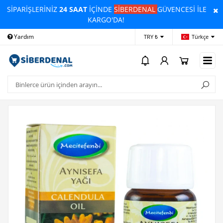
SİPARİŞLERİNİZ
24 SAAT
İÇİNDE
SİBERDENAL
GÜVENCESİ İLE
KARGO'DA!
Yardım
Ödeme Bildirimi
İleti
TRY ₺
Türkçe