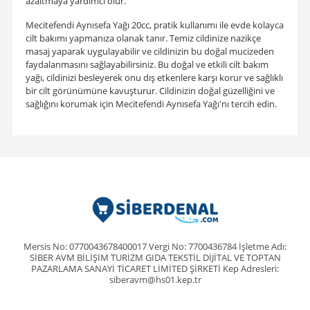
azaltmaya yardımcı olur.
Mecitefendi Aynısefa Yağı 20cc, pratik kullanımı ile evde kolayca
cilt bakımı yapmanıza olanak tanır. Temiz cildinize nazikçe
masaj yaparak uygulayabilir ve cildinizin bu doğal mucizeden
faydalanmasını sağlayabilirsiniz. Bu doğal ve etkili cilt bakım
yağı, cildinizi besleyerek onu dış etkenlere karşı korur ve sağlıklı
bir cilt görünümüne kavuşturur. Cildinizin doğal güzelliğini ve
sağlığını korumak için Mecitefendi Aynısefa Yağı'nı tercih edin.
Mersis No: 0770043678400017 Vergi No: 7700436784 İşletme Adı:
SİBER AVM BİLİŞİM TURİZM GIDA TEKSTİL DİJİTAL VE TOPTAN
PAZARLAMA SANAYİ TİCARET LİMİTED ŞİRKETİ Kep Adresleri:
siberavm@hs01.kep.tr