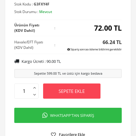
Stok Kodu :
G3FXY4F
Stok Durumu :
Mevcut
Ürünün Fiyatı
72.00
TL
:
(KDV Dahil)
66.24 TL
Havale/EFT Fiyatı
:
(KDV Dahil)
Sipariş sonrası ödeme bildirimi gereklidir
Kargo Ücreti :
90.00
TL
Sepette
599.00
TL ve üstü için kargo bedava
SEPETE EKLE
WHATSAPP'TAN SİPARİŞ
Favorilere Ekle