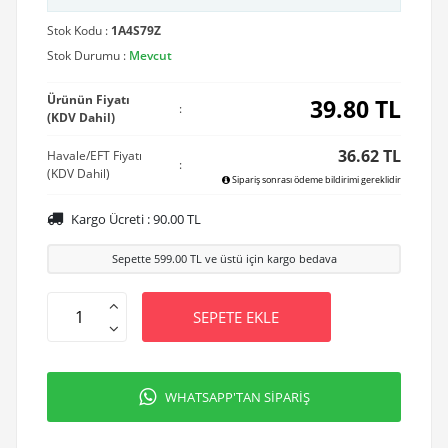
Stok Kodu :
1A4S79Z
Stok Durumu :
Mevcut
Ürünün Fiyatı
39.80
TL
:
(KDV Dahil)
36.62 TL
Havale/EFT Fiyatı
:
(KDV Dahil)
Sipariş sonrası ödeme bildirimi gereklidir
Kargo Ücreti :
90.00
TL
Sepette
599.00
TL ve üstü için kargo bedava
SEPETE EKLE
WHATSAPP'TAN SİPARİŞ