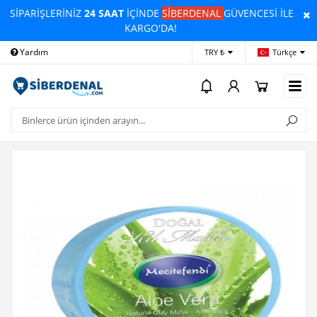
SİPARİŞLERİNİZ
24 SAAT
İÇİNDE
SİBERDENAL
GÜVENCESİ İLE
KARGO'DA!
Yardım
Ödeme Bildirimi
İleti
TRY ₺
Türkçe