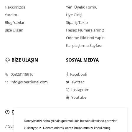
Hakkımızda
Yeni Üyelik Formu
Yardım
Üye Girişi
Blog Yazıları
Sipariş Takip
Bize Ulaşın
Hesap Numaralarımız
Ödeme Bildirimi Yapın
Karşılaştırma Sayfası
BİZE ULAŞIN
SOSYAL MEDYA
05323118916
Facebook
info@siberdenal.com
Twitter
Instagram
Youtube
ÇALIŞMA SAATLERİ
Deneyiminizi daha iyi hale getirmek için bu web sitesinde çerezleri
7 Gün / 24 Saat
kullanıyoruz. Devam ederek çerez kullanımımızı kabul etmiş