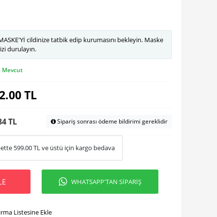
ASKE'Yİ cildinize tatbik edip kurumasını bekleyin. Maske
izi durulayın.
:
Mevcut
2.00
TL
84 TL
Sipariş sonrası ödeme bildirimi gereklidir
ette
599.00
TL ve üstü için kargo bedava
LE
WHATSAPP'TAN SİPARİŞ
ırma Listesine Ekle