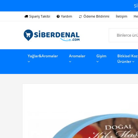
Sİ
Sipariş Takibi
Yardım
Ödeme Bildirimi
İletişim
He
Yağlar&Aromalar
Aromalar
Giyim
Bitkisel Ko
Ürünler