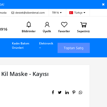
DA!
mızda
destek@siberdenal.com
TRY ₺
Türkçe
i
8916
Bildirimler
Üyelik
Favoriler
Sepetiniz
Kadın Bakım
Elektronik
Toptan Satış
Ürünleri
il Maske - Kayısı