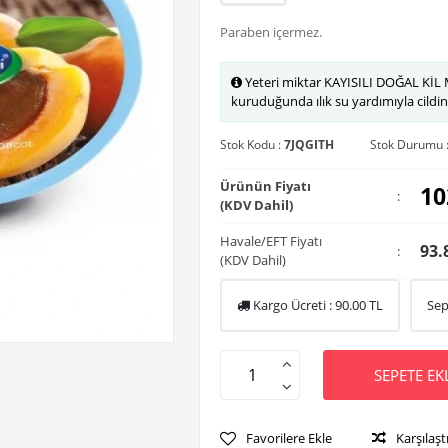
Paraben içermez.
Yeteri miktar KAYISILI DOĞAL KİL M
kuruduğunda ılık su yardımıyla cildin
Stok Kodu :
7JQGITH
Stok Durumu 
Ürünün Fiyatı
10
:
(KDV Dahil)
Havale/EFT Fiyatı
93.
:
(KDV Dahil)
Kargo Ücreti :
90.00
TL
Sep
SEPETE EK
Favorilere Ekle
Karşılaşt