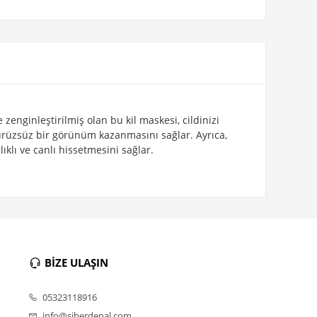
 zenginleştirilmiş olan bu kil maskesi, cildinizi
e pürüzsüz bir görünüm kazanmasını sağlar. Ayrıca,
ıklı ve canlı hissetmesini sağlar.
BİZE ULAŞIN
05323118916
info@siberdenal.com