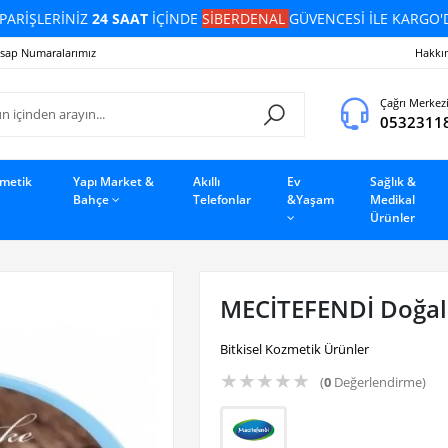
PARİŞLERİNİZ
24 SAAT
İÇİNDE
SİBERDENAL
GÜVENCESİ İLE KARGO'
sap Numaralarımız
Hakkı
Çağrı Merkez
0532311
zmetik
Yapı Market &
Akıllı
Ev
Sağlık &
Bahçe
Telefonlar
&Yaşam
Medikal
Ürünler
MECİTEFENDİ Doğal K
Bitkisel Kozmetik Ürünler
★
★
★
★
★
(
0
Değerlendirme)