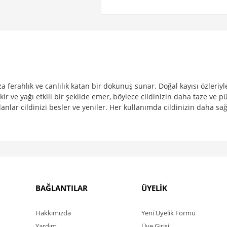
 ferahlık ve canlılık katan bir dokunuş sunar. Doğal kayısı özleriyle
n kir ve yağı etkili bir şekilde emer, böylece cildinizin daha taze v
nlar cildinizi besler ve yeniler. Her kullanımda cildinizin daha sağl
BAĞLANTILAR
ÜYELİK
Hakkımızda
Yeni Üyelik Formu
Yardım
Üye Girişi