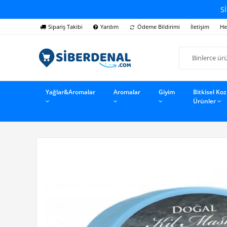
Sİ
Sipariş Takibi
Yardım
Ödeme Bildirimi
İletişim
He
Yağlar&Aromalar
Aromalar
Giyim
Bitkisel Ko
Ürünler