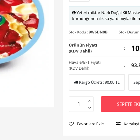
Yeteri miktar Narlı Doğal Kil Maske
kuruduğunda ılık su yardımıyla cildin
Stok Kodu :
9W6DN8B
Stok Durum
Ürünün Fiyatı
10
:
(KDV Dahil)
Havale/EFT Fiyatı
93.
:
(KDV Dahil)
Kargo Ücreti :
90.00
TL
Sep
SEPETE EK
Favorilere Ekle
Karşılaşt