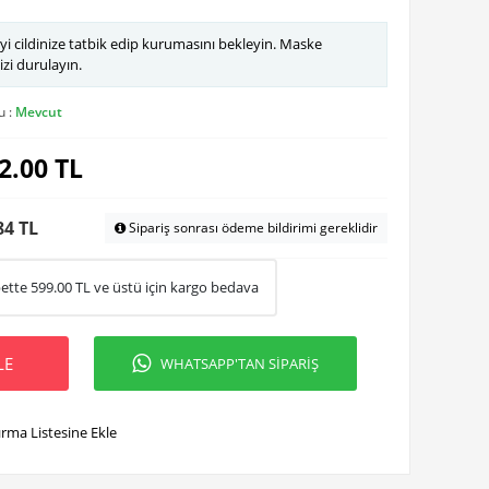
yi cildinize tatbik edip kurumasını bekleyin. Maske
izi durulayın.
u :
Mevcut
2.00
TL
84 TL
Sipariş sonrası ödeme bildirimi gereklidir
ette
599.00
TL ve üstü için kargo bedava
LE
WHATSAPP'TAN SİPARİŞ
ırma Listesine Ekle