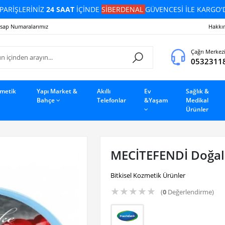
PARİŞLERİNİZ
24 SAAT
İÇİNDE
SİBERDENAL
GÜVENCESİ İLE KARGO'
sap Numaralarımız
Hakkı
Çağrı Merkez
0532311
zmetik
Yapı Market &
Akıllı
Ev
Sağlık &
Bahçe
Telefonlar
&Yaşam
Medikal
Ürünler
MECİTEFENDİ Doğal 
Bitkisel Kozmetik Ürünler
★
★
★
★
★
(
0
Değerlendirme)