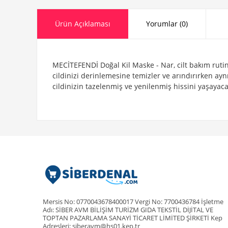
Ürün Açıklaması
Yorumlar (0)
MECİTEFENDİ Doğal Kil Maske - Nar, cilt bakım rutini
cildinizi derinlemesine temizler ve arındırırken ay
cildinizin tazelenmiş ve yenilenmiş hissini yaşayaca
Mersis No: 0770043678400017 Vergi No: 7700436784 İşletme
Adı: SİBER AVM BİLİŞİM TURİZM GIDA TEKSTİL DİJİTAL VE
TOPTAN PAZARLAMA SANAYİ TİCARET LİMİTED ŞİRKETİ Kep
Adresleri: siberavm@hs01.kep.tr