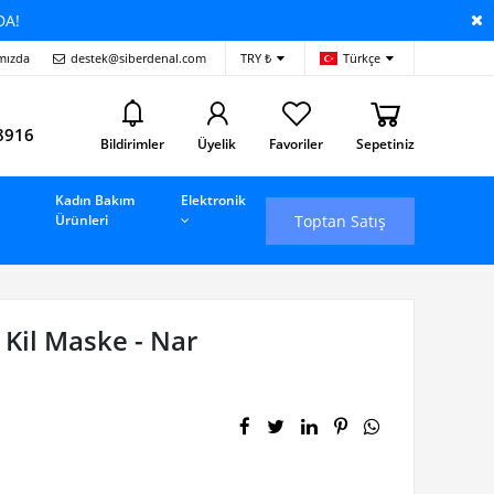
DA!
mızda
destek@siberdenal.com
TRY ₺
Türkçe
i
8916
Bildirimler
Üyelik
Favoriler
Sepetiniz
Kadın Bakım
Elektronik
Toptan Satış
Ürünleri
Kil Maske - Nar