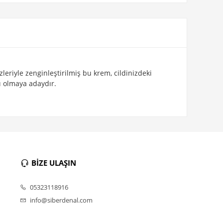
riyle zenginleştirilmiş bu krem, cildinizdeki
ı olmaya adaydır.
BİZE ULAŞIN
05323118916
info@siberdenal.com