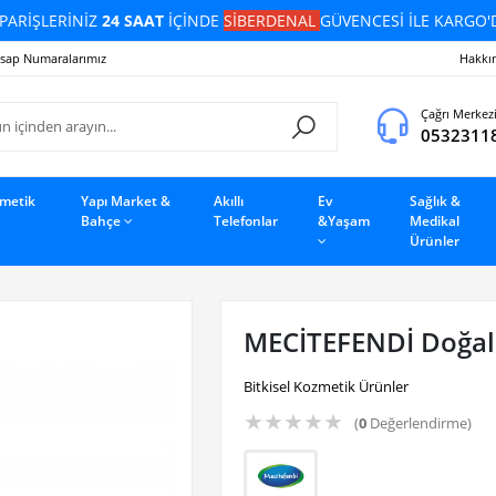
PARİŞLERİNİZ
24 SAAT
İÇİNDE
SİBERDENAL
GÜVENCESİ İLE KARGO'
sap Numaralarımız
Hakkı
Çağrı Merkez
0532311
zmetik
Yapı Market &
Akıllı
Ev
Sağlık &
Bahçe
Telefonlar
&Yaşam
Medikal
Ürünler
MECİTEFENDİ Doğal
Bitkisel Kozmetik Ürünler
★
★
★
★
★
(
0
Değerlendirme)