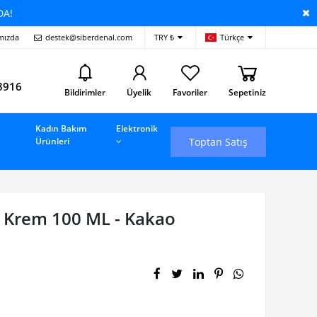
DA!
mızda
destek@siberdenal.com
TRY ₺
Türkçe
i
8916
Bildirimler
Üyelik
Favoriler
Sepetiniz
Kadın Bakım
Elektronik
Toptan Satış
Ürünleri
 Krem 100 ML - Kakao