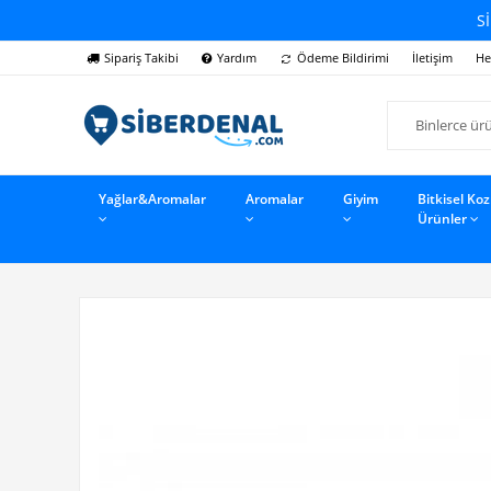
Sİ
Sipariş Takibi
Yardım
Ödeme Bildirimi
İletişim
He
Yağlar&Aromalar
Aromalar
Giyim
Bitkisel Ko
Ürünler