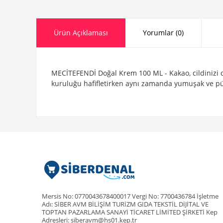
Ürün Açıklaması
Yorumlar (0)
MECİTEFENDİ Doğal Krem 100 ML - Kakao, cildinizi d
kuruluğu hafifletirken aynı zamanda yumuşak ve pürü
Mersis No: 0770043678400017 Vergi No: 7700436784 İşletme
Adı: SİBER AVM BİLİŞİM TURİZM GIDA TEKSTİL DİJİTAL VE
TOPTAN PAZARLAMA SANAYİ TİCARET LİMİTED ŞİRKETİ Kep
Adresleri: siberavm@hs01.kep.tr