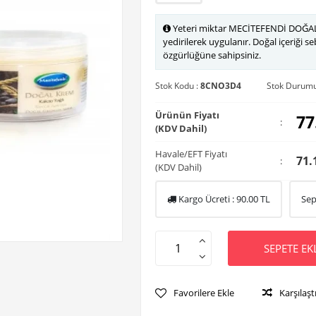
Yeteri miktar MECİTEFENDİ DOĞAL 
yedirilerek uygulanır. Doğal içeriği se
özgürlüğüne sahipsiniz.
Stok Kodu :
8CNO3D4
Stok Durumu
Ürünün Fiyatı
77
:
(KDV Dahil)
Havale/EFT Fiyatı
71.
:
(KDV Dahil)
Kargo Ücreti :
90.00
TL
Sep
SEPETE EK
Favorilere Ekle
Karşılaşt