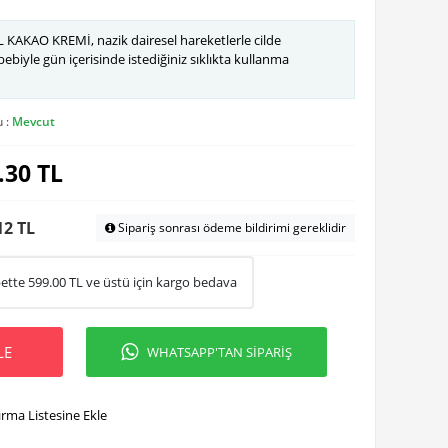
KAKAO KREMİ, nazik dairesel hareketlerle cilde
bebiyle gün içerisinde istediğiniz sıklıkta kullanma
 :
Mevcut
.30
TL
12 TL
Sipariş sonrası ödeme bildirimi gereklidir
ette
599.00
TL ve üstü için kargo bedava
LE
WHATSAPP'TAN SİPARİŞ
ırma Listesine Ekle