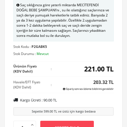
Saç sıklığınıza göre yeterli miktarda MECİTEFENDİ
DOĞAL BEBE ŞAMPUANI’nı , su ile ıslattığınız saçlarınıza ve
saçlı deriye yumuşak hareketlerle tatbik ediniz. Banyoda 2
ya da 3 kez uygulama yapılabilir. Özellikle 2.uygulamadan
sonra 1-2 dakika bekleyerek saç ve saçlı deride zengin
içeriğin bir süre kalmasını sağlayın. Saçlarınızı yıkadıktan
sonra mutlaka bol su ile durulayın.
Stok Kodu :
P2GABK5
Stok Durumu :
Mevcut
Ürünün Fiyatı
221.00
TL
:
(KDV Dahil)
203.32 TL
Havale/EFT Fiyatı
:
(KDV Dahil)
Sipariş sonrası ödeme bildirimi gereklidir
Kargo Ücreti :
90.00
TL
Sepette
599.00
TL ve üstü için kargo bedava