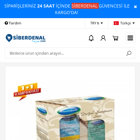
SİPARİŞLERİNİZ
24 SAAT
İÇİNDE
SİBERDENAL
GÜVENCESİ İLE
KARGO'DA!
Yardım
Ödeme Bildirimi
İleti
TRY ₺
Türkçe