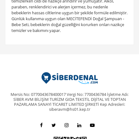
temizlerken cildi de nazikçe arındırır ve yumuşatır. Alkol,
paraben, renklendirici ve alerjen içermez, bu nedenle
bebeklerin hassas ciltlerine uygun bir şekilde formüle edilmiştir.
Günlük kullanıma uygun olan MECİTEFENDİ Doğal Şampuan -
Bebe Seti, bebeklerin doğal güzelliğini korurken onları nazikçe
temizler ve bakımını yapar.
Mersis No: 0770043678400017 Vergi No: 7700436784 İşletme Adı:
SİBER AVM BİLİŞİM TURİZM GIDA TEKSTİL DİJİTAL VE TOPTAN
PAZARLAMA SANAYİ TİCARET LİMİTED ŞİRKETİ Kep Adresleri:
siberavm@hs01.kep.tr